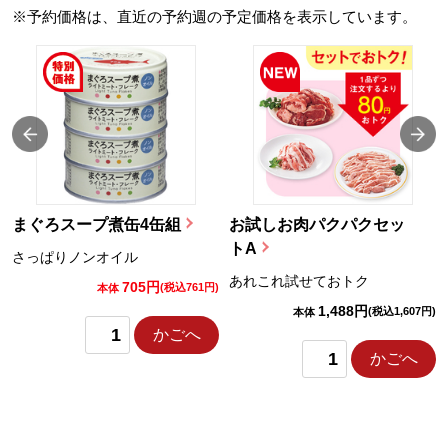
※予約価格は、直近の予約週の予定価格を表示しています。
まぐろスープ煮缶4缶組
お試しお肉パクパクセッ
トA
さっぱりノンオイル
あれこれ試せておトク
705円
)
(税込761円)
本体
1,488円
(税込1,607円)
本体
かごへ
かごへ