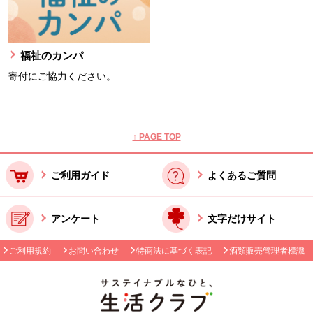
福祉のカンパ
寄付にご協力ください。
本文ここまで。
ここから共通フッターメニューです。
↑ PAGE TOP
ご利用ガイド
よくあるご質問
アンケート
文字だけサイト
ご利用規約
お問い合わせ
特商法に基づく表記
酒類販売管理者標識