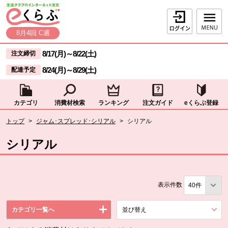
本文へジャンプする。
ページの先頭です。
ログイン
8月4回 C週
ここからサイト内共通メニューです。
サイト内共通メニューをスキップする
8/17(月)
～
8/22(土)
注文締切
8/24(月)
～
8/29(土)
配達予定
カテゴリ
消費材検索
ランキング
注文ガイド
eくらぶ登録
サイト内共通メニューここまで。
ここから現在位置です。
トップ
>
ジャム･スプレッド･シリアル
>
シリアル
現在位置ここまで
シリアル
表示件数
カテゴリ一覧へ
並び替え
を展開する。