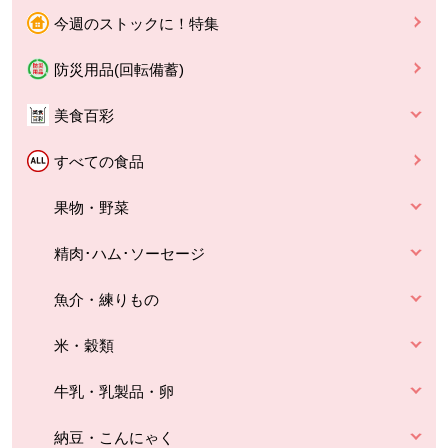
今週のストックに！特集
防災用品(回転備蓄)
美食百彩
すべての食品
果物・野菜
精肉･ハム･ソーセージ
魚介・練りもの
米・穀類
牛乳・乳製品・卵
納豆・こんにゃく