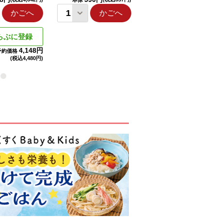
本体
本体
かごへ
かごへ
かごへ
らぶに登録
4,148円
予約価格
(税込
4,480円)