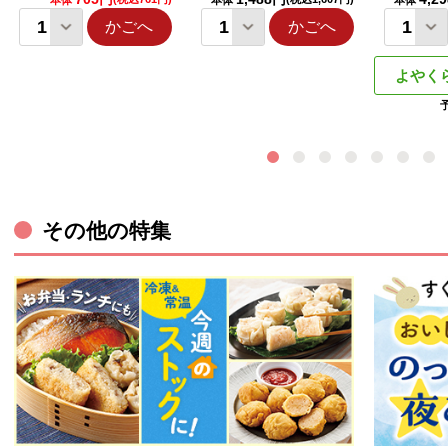
本体
本体
本体
かごへ
かごへ
よやく
その他の特集