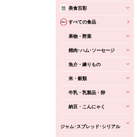
本体
かごへ
かごへ
美食百彩
かごへ
すべての食品
果物・野菜
精肉･ハム･ソーセージ
魚介・練りもの
米・穀類
牛乳・乳製品・卵
納豆・こんにゃく
ジャム･スプレッド･シリアル