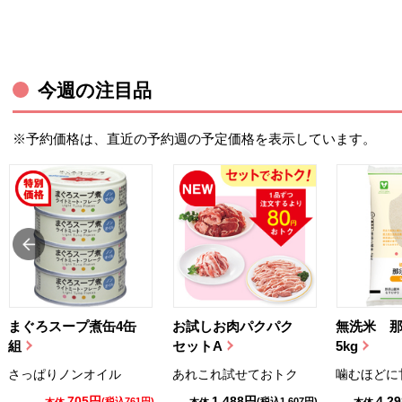
今週の注目品
※予約価格は、直近の予約週の予定価格を表示しています。
まぐろスープ煮缶4缶
お試しお肉パクパク
無洗米 
組
セットA
5kg
さっぱりノンオイル
あれこれ試せておトク
噛むほどに
705円
1,488円
4,2
(税込761円)
(税込1,607円)