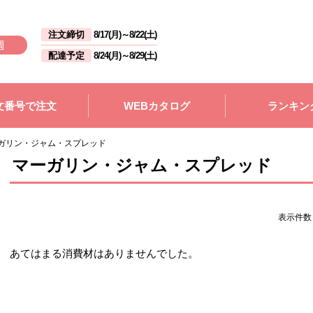
注文締切
8/17(月)
～
8/22(土)
週
配達予定
8/24(月)
～
8/29(土)
文番号で注文
WEBカタログ
ランキン
ガリン・ジャム・スプレッド
マーガリン・ジャム・スプレッド
表示件
あてはまる消費材はありませんでした。