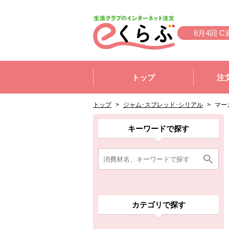
本文へジャンプする。
ページの先頭です。
8月4回 C
ここからサイト内共通メニューです。
サイト内共通メニューをスキップする
トップ
注
サイト内共通メニューここまで。
ここから現在位置です。
現在位置ここまで
トップ
>
ジャム･スプレッド･シリアル
>
マー
ここから消費材検索メニューです。
消費材検索メニューここまで。
ここから本文です。
ここから組合員向けメニューです。
組合員向けメニューここまで。
ここから本文です。
キーワードで探す
カテゴリで探す