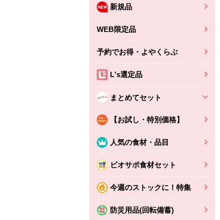
新規品
WEB限定品
予約でお得・よやくらぶ
L's選定品
まとめてセット
【お試し・特別価格】
人気の食材・品目
ビオサポ食材セット
ちょこっと揚げ（香
ね天
バルサミコ
今週のストックに！特集
ばしエビ味...
さわやか
コク深くフルーティー
えびの風味がぶわっ！
3円
2,160円
防災用品(回転備蓄)
(税込370円)
(税込2,333円)
本体
330円
(税込356円)