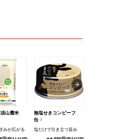
那須山麓米
無塩せきコンビーフ
ちゅるっと飲むゼリ
缶
ー（りんご...
甘みが広がる
塩だけで引き立つ旨み
国産りんご果汁を使用
98円
590円
1,114円
(税込4,642円)
(税込637円)
(税込1,203円