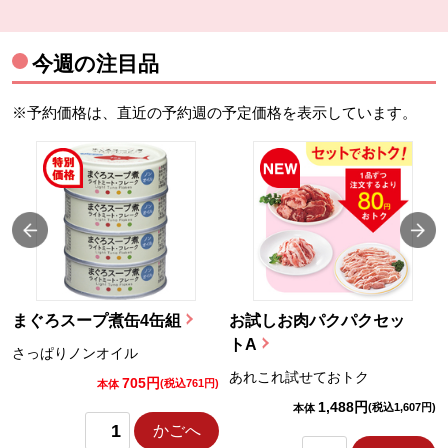
今週の注目品
※予約価格は、直近の予約週の予定価格を表示しています。
まぐろスープ煮缶4缶組
お試しお肉パクパクセッ
トA
さっぱりノンオイル
あれこれ試せておトク
705円
)
(税込761円)
本体
1,488円
(税込1,607円)
本体
かごへ