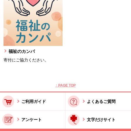
福祉のカンパ
寄付にご協力ください。
本文ここまで。
ここから共通フッターメニューです。
↑ PAGE TOP
ご利用ガイド
よくあるご質問
アンケート
文字だけサイト