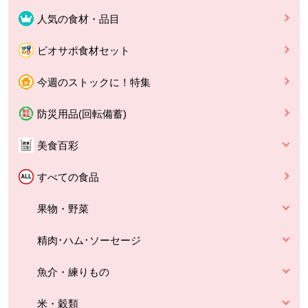
人気の食材・品目
ビオサポ食材セット
今週のストックに！特集
防災用品(回転備蓄)
美食百彩
すべての食品
果物・野菜
精肉･ハム･ソーセージ
魚介・練りもの
米・穀類