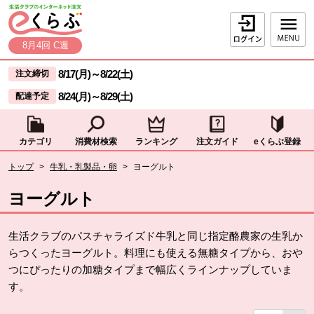
本文へジャンプする。
ページの先頭です。
ログイン
8月4回 C週
ここからサイト内共通メニューです。
サイト内共通メニューをスキップする
8/17(月)
～
8/22(土)
注文締切
8/24(月)
～
8/29(土)
配達予定
カテゴリ
消費材検索
ランキング
注文ガイド
eくらぶ登録
サイト内共通メニューここまで。
ここから現在位置です。
トップ
>
牛乳・乳製品・卵
>
ヨーグルト
現在位置ここまで
ヨーグルト
生活クラブのパスチャライズド牛乳と同じ指定酪農家の生乳か
らつくったヨーグルト。料理にも使える無糖タイプから、おや
つにぴったりの加糖タイプまで幅広くラインナップしていま
す。