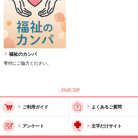
福祉のカンパ
寄付にご協力ください。
本文ここまで。
ここから共通フッターメニューです。
↑ PAGE TOP
ご利用ガイド
よくあるご質問
アンケート
文字だけサイト