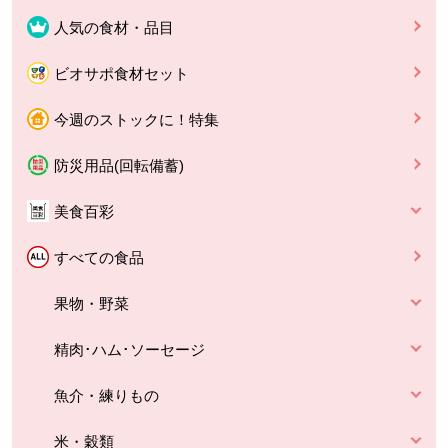
人気の食材・品目
ビオサポ食材セット
今週のストックに！特集
防災用品(回転備蓄)
美食百彩
すべての食品
果物・野菜
精肉･ハム･ソーセージ
魚介・練りもの
米・穀類