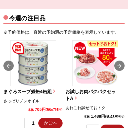
今週の注目品
※予約価格は、直近の予約週の予定価格を表示しています。
まぐろスープ煮缶4缶組
お試しお肉パクパクセッ
トA
さっぱりノンオイル
あれこれ試せておトク
705円
)
(税込761円)
本体
1,488円
(税込1,607円)
本体
かごへ