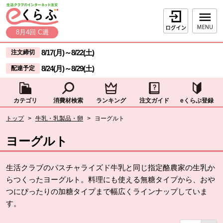
本文へジャンプする。
ページの先頭です。
ログイン
8月4回 C週
ここからサイト内共通メニューです。
サイト内共通メニューをスキップする
8/17(月)
～
8/22(土)
注文締切
8/24(月)
～
8/29(土)
配達予定
カテゴリ
消費材検索
ランキング
注文ガイド
eくらぶ登録
サイト内共通メニューここまで。
ここから現在位置です。
トップ
>
牛乳・乳製品・卵
>
ヨーグルト
現在位置ここまで
ヨーグルト
生活クラブのパスチャライズド牛乳と同じ指定酪農家の生乳か
らつくったヨーグルト。料理にも使える無糖タイプから、おや
つにぴったりの加糖タイプまで幅広くラインナップしていま
す。