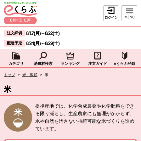
本文へジャンプする。
ページの先頭です。
ログイン
8月4回 C週
ここからサイト内共通メニューです。
サイト内共通メニューをスキップする
8/17(月)
～
8/22(土)
注文締切
8/24(月)
～
8/29(土)
配達予定
カテゴリ
消費材検索
ランキング
注文ガイド
eくらぶ登録
サイト内共通メニューここまで。
ここから現在位置です。
トップ
>
米・穀類
>
米
現在位置ここまで
米
提携産地では、化学合成農薬や化学肥料をでき
る限り減らし、生産農家にも無理がかからず、
水や自然を汚さない持続可能な米づくりを進め
ています。