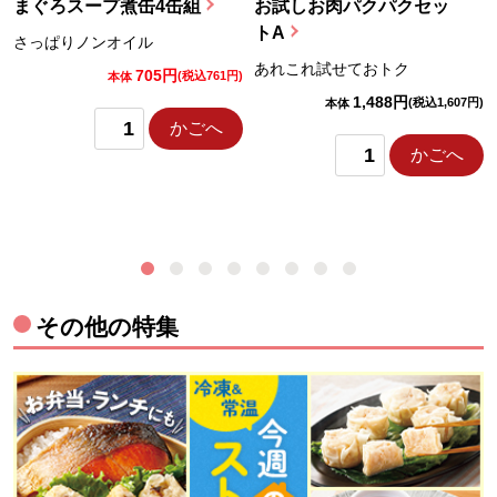
まぐろスープ煮缶4缶組
お試しお肉パクパクセッ
トA
さっぱりノンオイル
あれこれ試せておトク
705円
)
(税込761円)
本体
1,488円
(税込1,607円)
本体
かごへ
かごへ
その他の特集