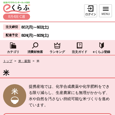
本文へジャンプする。
ページの先頭です。
ログイン
8月4回 C週
ここからサイト内共通メニューです。
サイト内共通メニューをスキップする
8/17(月)
～
8/22(土)
注文締切
8/24(月)
～
8/29(土)
配達予定
カテゴリ
消費材検索
ランキング
注文ガイド
eくらぶ登録
サイト内共通メニューここまで。
ここから現在位置です。
トップ
>
米・穀類
>
米
現在位置ここまで
米
提携産地では、化学合成農薬や化学肥料をでき
る限り減らし、生産農家にも無理がかからず、
水や自然を汚さない持続可能な米づくりを進め
ています。