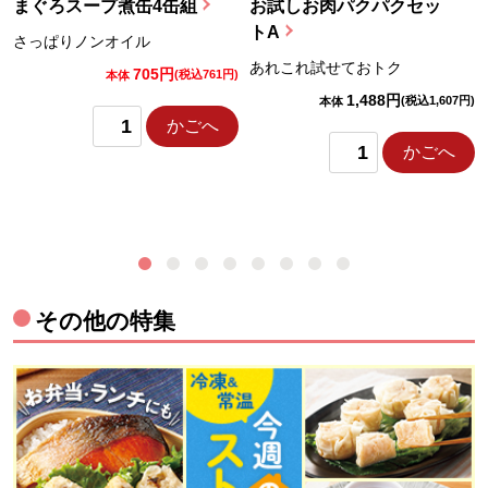
まぐろスープ煮缶4缶組
お試しお肉パクパクセッ
トA
さっぱりノンオイル
あれこれ試せておトク
705円
)
(税込761円)
本体
1,488円
(税込1,607円)
本体
かごへ
かごへ
その他の特集