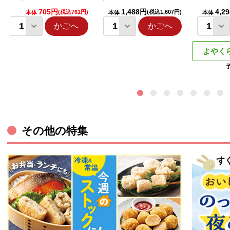
705円
1,488円
4,2
(税込761円)
(税込1,607円)
本体
本体
本体
かごへ
かごへ
よやく
その他の特集