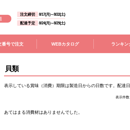
注文締切
8/17(月)
～
8/22(土)
週
配達予定
8/24(月)
～
8/29(土)
文番号で注文
WEBカタログ
ランキン
貝類
表示している賞味（消費）期限は製造日からの日数です。配達
表示件
あてはまる消費材はありませんでした。