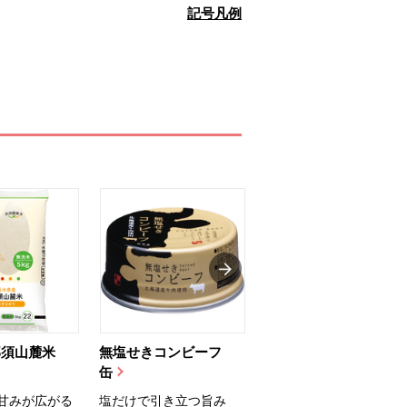
記号凡例
那須山麓米
無塩せきコンビーフ
ちゅるっと飲むゼリ
缶
ー（りんご...
甘みが広がる
塩だけで引き立つ旨み
国産りんご果汁を使用