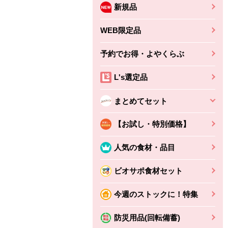
新規品
WEB限定品
予約でお得・よやくらぶ
L's選定品
まとめてセット
【お試し・特別価格】
人気の食材・品目
ビオサポ食材セット
今週のストックに！特集
ちょこっと揚げ（香
ね天
バルサミコ
ばしエビ味...
さわやか
コク深くフルーティー
防災用品(回転備蓄)
えびの風味がぶわっ！