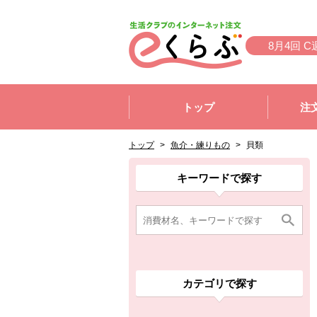
本文へジャンプする。
ページの先頭です。
8月4回 C
ここからサイト内共通メニューです。
サイト内共通メニューをスキップする
トップ
注
サイト内共通メニューここまで。
ここから現在位置です。
現在位置ここまで
トップ
>
魚介・練りもの
>
貝類
ここから消費材検索メニューです。
消費材検索メニューここまで。
ここから本文です。
ここから組合員向けメニューです。
組合員向けメニューここまで。
ここから本文です。
キーワードで探す
カテゴリで探す