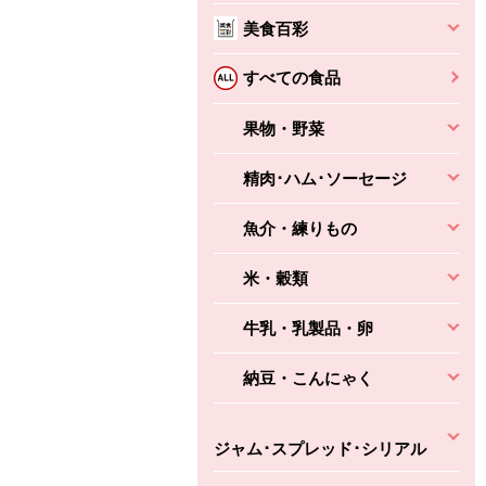
3円
2,160円
(税込370円)
(税込2,333円)
本体
330円
(税込356円)
美食百彩
本体
かごへ
かごへ
かごへ
すべての食品
果物・野菜
精肉･ハム･ソーセージ
魚介・練りもの
米・穀類
牛乳・乳製品・卵
納豆・こんにゃく
ジャム･スプレッド･シリアル