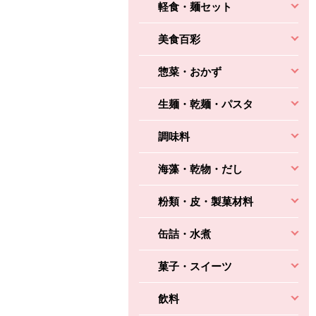
軽食・麺セット
美食百彩
惣菜・おかず
生麺・乾麺・パスタ
調味料
海藻・乾物・だし
粉類・皮・製菓材料
缶詰・水煮
菓子・スイーツ
飲料