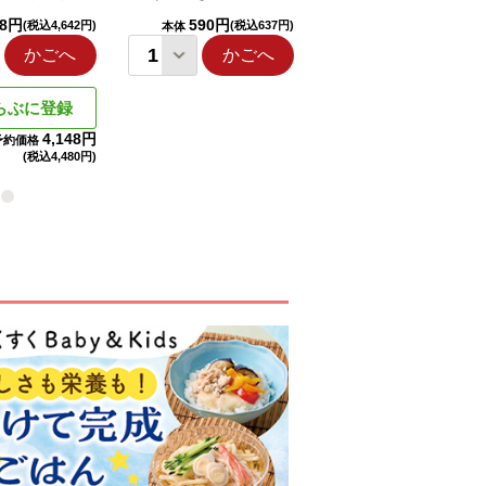
98円
590円
1,114円
(税込4,642円)
(税込637円)
(税込1,203円
本体
本体
かごへ
かごへ
かごへ
らぶに登録
4,148円
予約価格
(税込
4,480円)