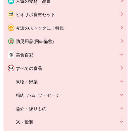
人気の食材・品目
ビオサポ食材セット
今週のストックに！特集
防災用品(回転備蓄)
美食百彩
すべての食品
果物・野菜
精肉･ハム･ソーセージ
魚介・練りもの
米・穀類