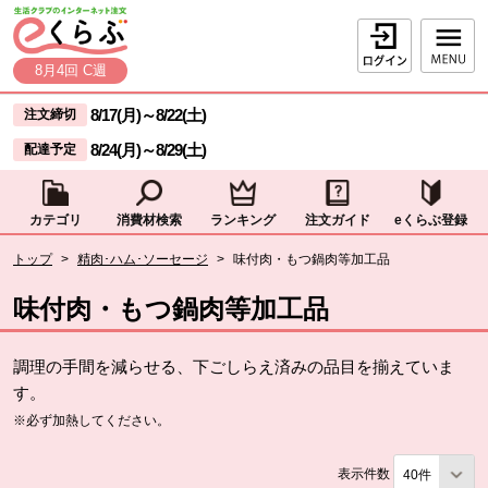
本文へジャンプする。
ページの先頭です。
ログイン
8月4回 C週
ここからサイト内共通メニューです。
サイト内共通メニューをスキップする
8/17(月)
～
8/22(土)
注文締切
8/24(月)
～
8/29(土)
配達予定
カテゴリ
消費材検索
ランキング
注文ガイド
eくらぶ登録
サイト内共通メニューここまで。
ここから現在位置です。
トップ
>
精肉･ハム･ソーセージ
>
味付肉・もつ鍋肉等加工品
現在位置ここまで
味付肉・もつ鍋肉等加工品
調理の手間を減らせる、下ごしらえ済みの品目を揃えていま
す。
※必ず加熱してください。
表示件数