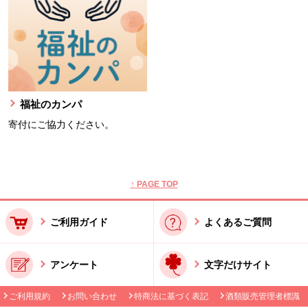
福祉のカンパ
寄付にご協力ください。
本文ここまで。
ここから共通フッターメニューです。
↑ PAGE TOP
ご利用ガイド
よくあるご質問
アンケート
文字だけサイト
ご利用規約
お問い合わせ
特商法に基づく表記
酒類販売管理者標識