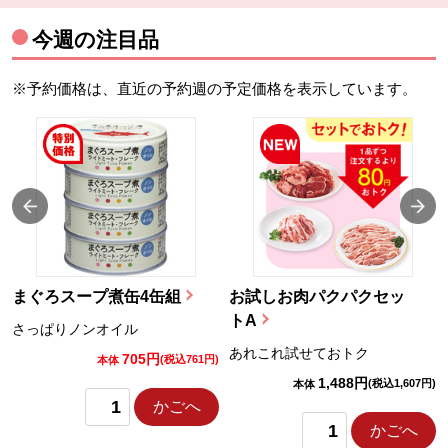
今週の注目品
※予約価格は、直近の予約週の予定価格を表示しています。
まぐろスープ煮缶4缶組
お試しお肉パクパクセッ
トA
さっぱりノンオイル
あれこれ試せておトク
705円
)
(税込761円)
本体
1,488円
(税込1,607円)
本体
かごへ
かごへ