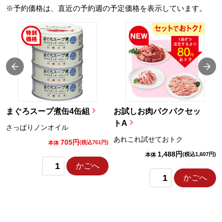
※予約価格は、直近の予約週の予定価格を表示しています。
まぐろスープ煮缶4缶組
お試しお肉パクパクセッ
トA
さっぱりノンオイル
あれこれ試せておトク
705円
)
(税込761円)
本体
1,488円
(税込1,607円)
本体
かごへ
かごへ