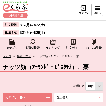
本文へジャンプする。
ページの先頭です。
ログイン
8月4回 C週
ここからサイト内共通メニューです。
サイト内共通メニューをスキップする
8/17(月)
～
8/22(土)
注文締切
8/24(月)
～
8/29(土)
配達予定
カテゴリ
消費材検索
ランキング
注文ガイド
eくらぶ登録
サイト内共通メニューここまで。
ここから現在位置です。
トップ
>
果物・野菜
>
ナッツ類（ｱｰﾓﾝﾄﾞ・ﾋﾟｽﾀﾁｵ）、栗
現在位置ここまで
ナッツ類（ｱｰﾓﾝﾄﾞ・ﾋﾟｽﾀﾁｵ）、栗
表示件数
カテゴリ一覧へ
並び替え
を展開する。