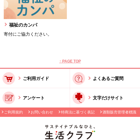
福祉のカンパ
寄付にご協力ください。
本文ここまで。
ここから共通フッターメニューです。
↑ PAGE TOP
ご利用ガイド
よくあるご質問
アンケート
文字だけサイト
ご利用規約
お問い合わせ
特商法に基づく表記
酒類販売管理者標識