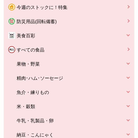
今週のストックに！特集
防災用品(回転備蓄)
美食百彩
すべての食品
果物・野菜
精肉･ハム･ソーセージ
魚介・練りもの
米・穀類
牛乳・乳製品・卵
納豆・こんにゃく