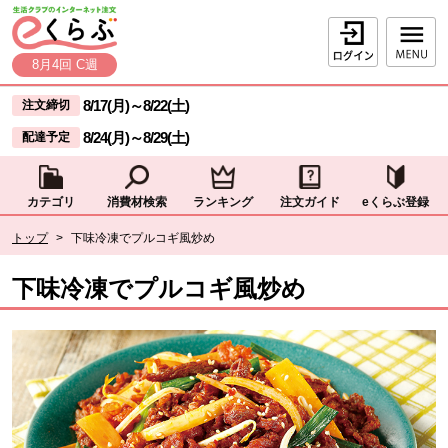
本文へジャンプする。
ページの先頭です。
ログイン
8月4回 C週
ここからサイト内共通メニューです。
サイト内共通メニューをスキップする
8/17(月)
～
8/22(土)
注文締切
8/24(月)
～
8/29(土)
配達予定
カテゴリ
消費材検索
ランキング
注文ガイド
eくらぶ登録
サイト内共通メニューここまで。
ここから現在位置です。
トップ
>
下味冷凍でプルコギ風炒め
現在位置ここまで
下味冷凍でプルコギ風炒め