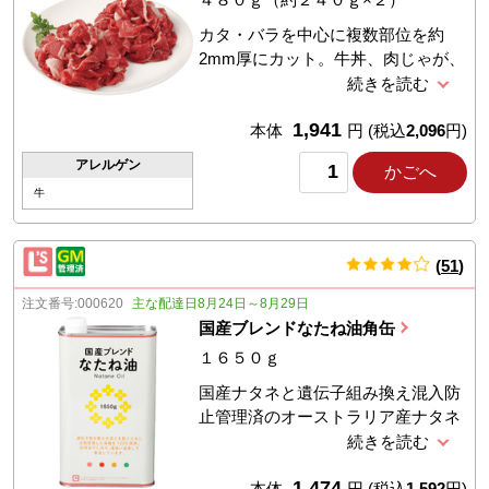
カタ・バラを中心に複数部位を約
2mm厚にカット。牛丼、肉じゃが、
肉豆腐などに。【牛肉の特徴】エサ
の牧草や干し草は北海道内で自給
1,941
し、肥育期に与える配合飼料のトウ
本体
円
(税込
2,096
円)
モロコシは遺伝子組み換えの混入を
アレルゲン
かごへ
防ぐために分別したものです。生後
牛
10ヶ月以降は抗菌性物質不使用。
(
51
)
件
注文番号:
000620
主な配達日8月24日～8月29日
国産ブレンドなたね油角缶
１６５０ｇ
国産ナタネと遺伝子組み換え混入防
止管理済のオーストラリア産ナタネ
を原料とする油を1：9の割合でブレ
ンドしています。化学薬品を使わず
1,474
「圧搾」と「湯洗い洗浄法」で製造
本体
円
(税込
1,592
円)