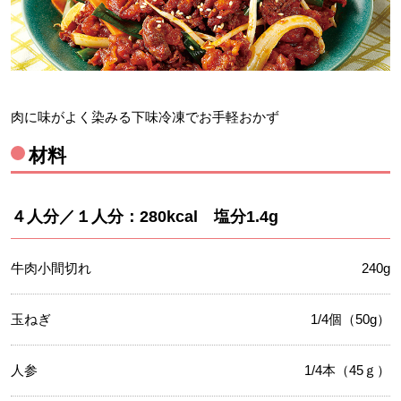
肉に味がよく染みる下味冷凍でお手軽おかず
材料
４人分／１人分：280kcal 塩分1.4g
牛肉小間切れ
240g
玉ねぎ
1/4個（50g）
人参
1/4本（45ｇ）