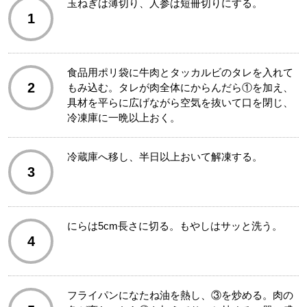
玉ねぎは薄切り、人参は短冊切りにする。
1
食品用ポリ袋に牛肉とタッカルビのタレを入れて
2
もみ込む。タレが肉全体にからんだら①を加え、
具材を平らに広げながら空気を抜いて口を閉じ、
冷凍庫に一晩以上おく。
冷蔵庫へ移し、半日以上おいて解凍する。
3
にらは5cm長さに切る。もやしはサッと洗う。
4
フライパンになたね油を熱し、③を炒める。肉の