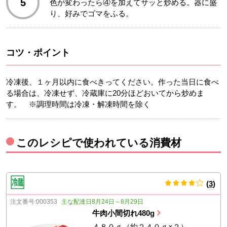
5
色が変わったら④を加えてサッと炒める。器に盛
り、好みでゴマをふる。
コツ・ポイント
冷凍後、１ヶ月以内に食べきってください。作った当日に食べ
る場合は、冷凍せず、冷蔵庫に20分ほどおいてから炒めま
す。 ※調理時間は冷凍・解凍時間を除く
このレシピで使われている消費材
(
3
)
件
注文番号:
000353
主な配達日8月24日～8月29日
牛肉小間切れ480g
４８０ｇ（約２４０ｇ×２）