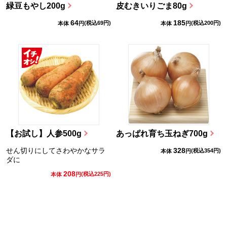
緑豆もやし200g
皮むきいりごま80g
64
185
(税込
69
円)
(税込
200
円)
本体
円
本体
円
【お試し】人参500g
あっぱれ育ち玉ねぎ700g
せん切りにしてさわやかなサラ
328
(税込
354
円)
本体
円
ダに
208
(税込
225
円)
本体
円
本文ここまで。
ここから共通フッターメニューです。