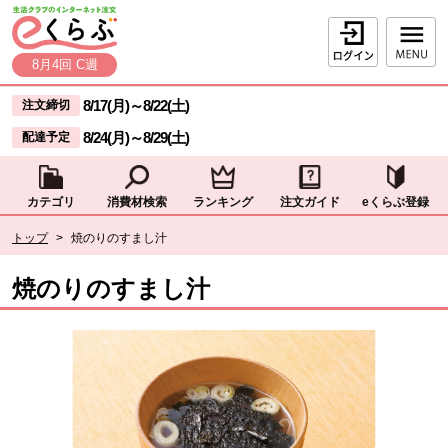
本文へジャンプする。
ページの先頭です。
ログイン
8月4回 C週
ここからサイト内共通メニューです。
サイト内共通メニューをスキップする
8/17(月)
～
8/22(土)
注文締切
8/24(月)
～
8/29(土)
配達予定
カテゴリ
消費材検索
ランキング
注文ガイド
eくらぶ登録
サイト内共通メニューここまで。
ここから現在位置です。
トップ
>
焼のりのすまし汁
現在位置ここまで
焼のりのすまし汁