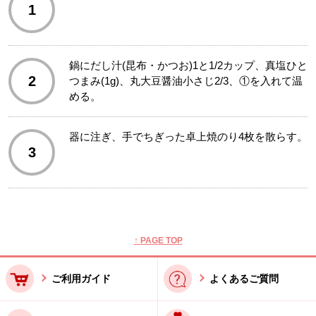
1
鍋にだし汁(昆布・かつお)1と1/2カップ、真塩ひと
2
つまみ(1g)、丸大豆醤油小さじ2/3、①を入れて温
める。
器に注ぎ、手でちぎった卓上焼のり4枚を散らす。
3
本文ここまで。
ここから共通フッターメニューです。
↑ PAGE TOP
ご利用ガイド
よくあるご質問