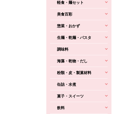
軽食・麺セット
美食百彩
惣菜・おかず
生麺・乾麺・パスタ
調味料
海藻・乾物・だし
粉類・皮・製菓材料
缶詰・水煮
菓子・スイーツ
飲料