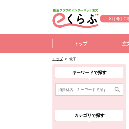
本文へジャンプする。
ページの先頭です。
8月4回 C
ここからサイト内共通メニューです。
サイト内共通メニューをスキップする
トップ
注
サイト内共通メニューここまで。
ここから現在位置です。
現在位置ここまで
トップ
>
餃子
ここから消費材検索メニューです。
消費材検索メニューここまで。
ここから本文です。
ここから組合員向けメニューです。
組合員向けメニューここまで。
ここから本文です。
キーワードで探す
カテゴリで探す