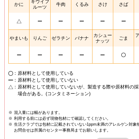
キウイフ
かに
牛肉
くるみ
さけ
さば
ルーツ
カシュー
やまいも
りんご
ゼラチン
バナナ
ごま
ナッツ
:
原材料として使用している
:
原材料として使用していない
:
原材料として使用していないが、製造する際や原材料の採
場合がある。(コンタミネーション)
※
混入量には幅があります。
※
利用する前には必ず現物包材にて確認してください。
※
生活クラブでは包材に記載されていない1ppm未満のアレルゲン対象
お問合せは所属のセンター事務局までお願いします。