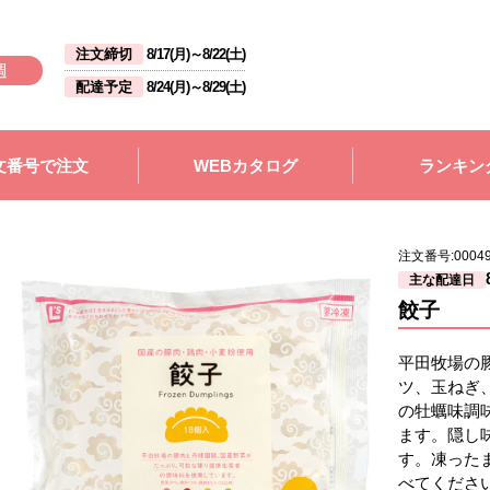
注文締切
8/17(月)
～
8/22(土)
週
配達予定
8/24(月)
～
8/29(土)
文番号で注文
WEBカタログ
ランキン
注文番号:
0004
主な配達日
餃子
平田牧場の
ツ、玉ねぎ
の牡蠣味調
ます。隠し
す。凍った
べてくださ