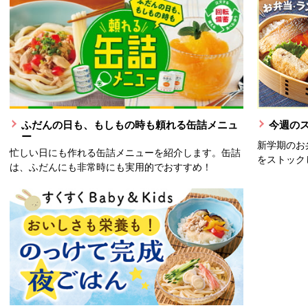
ふだんの日も、もしもの時も頼れる缶詰メニュ
今週の
ー
新学期のお
忙しい日にも作れる缶詰メニューを紹介します。缶詰
をストック
は、ふだんにも非常時にも実用的でおすすめ！