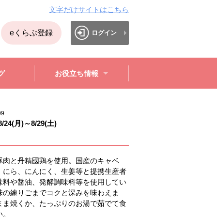
文字だけサイトはこちら
eくらぶ登録
ログイン
グ
お役立ち情報
99
8/24(月)
～
8/29(土)
豚肉と丹精國鶏を使用。国産のキャベ
、にら、にんにく、生姜等と提携生産者
味料や醤油、発酵調味料等を使用してい
味の練りごまでコクと深みを味わえま
まま焼くか、たっぷりのお湯で茹でて食
い。