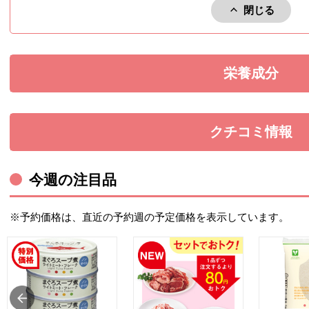
閉じる
アレルゲン
栄養成分
を展開す
クチコミ情報
を展開す
今週の注目品
※予約価格は、直近の予約週の予定価格を表示しています。