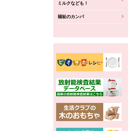
ミルクなども！
福祉のカンパ
ちょこっと揚げ（香
ね天
バルサミコ
ばしエビ味...
さわやか
コク深くフルーティー
えびの風味がぶわっ！
3円
2,160円
(税込370円)
(税込2,333円)
本体
330円
(税込356円)
本体
かごへ
かごへ
かごへ
別の