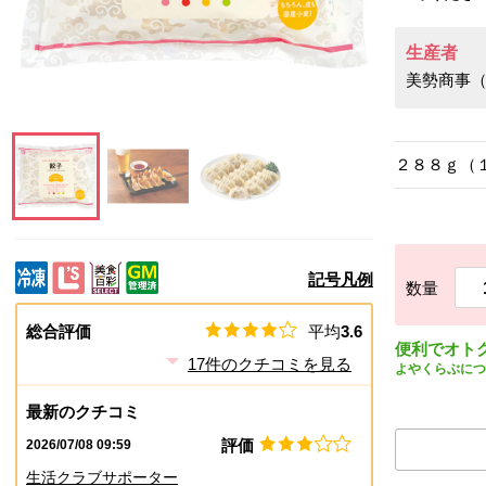
生産者
美勢商事
２８８ｇ（
この画像を大きく見る
この画像を大きく見る
この画像を大きく見る
記号凡例
数量
総合評価
平均
3.6
便利でオト
17
件のクチコミを見る
よやくらぶにつ
最新のクチコミ
評価
2026/07/08 09:59
生活クラブサポーター