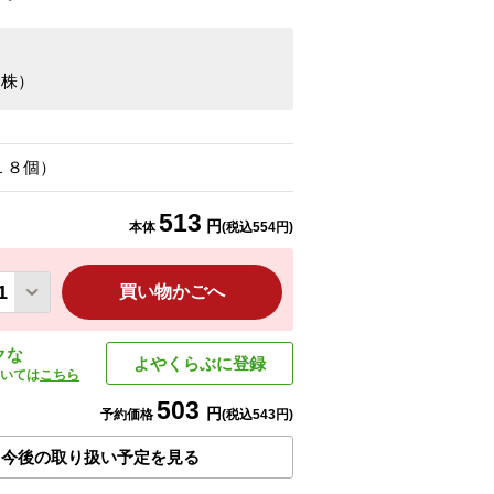
（株）
１８個）
513
円
本体
(税込
554
円)
買い物かごへ
クな
よやくらぶに登録
いては
こちら
503
円
予約価格
(税込
543
円)
今後の取り扱い予定を見る