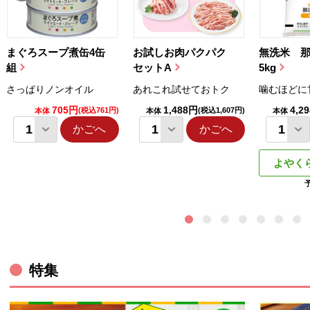
まぐろスープ煮缶4缶
お試しお肉パクパク
無洗米 
組
セットA
5kg
さっぱりノンオイル
あれこれ試せておトク
噛むほどに
705円
1,488円
4,2
(税込761円)
(税込1,607円)
本体
本体
本体
かごへ
かごへ
よやく
ウィンドウで開きます。
特集