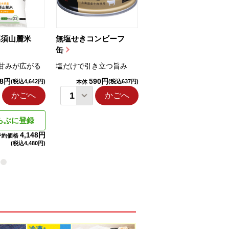
那須山麓米
無塩せきコンビーフ
ちゅるっと飲むゼリ
缶
ー（りんご...
甘みが広がる
塩だけで引き立つ旨み
国産りんご果汁を使用
98円
590円
1,114円
(税込4,642円)
(税込637円)
(税込1,203円
本体
本体
かごへ
かごへ
かごへ
らぶに登録
4,148円
予約価格
(税込
4,480円)