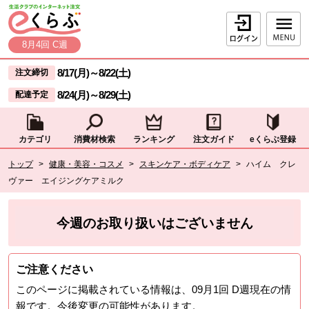
本文へジャンプする。
ページの先頭です。
ログイン
8月4回 C週
ここからサイト内共通メニューです。
サイト内共通メニューをスキップする
8/17(月)
～
8/22(土)
注文締切
8/24(月)
～
8/29(土)
配達予定
カテゴリ
消費材検索
ランキング
注文ガイド
eくらぶ登録
サイト内共通メニューここまで。
ここから現在位置です。
トップ
>
健康・美容・コスメ
>
スキンケア・ボディケア
>
ハイム クレ
ヴァー エイジングケアミルク
現在位置ここまで
今週のお取り扱いはございません
ご注意ください
このページに掲載されている情報は、
09月1回 D週
現在の情
報です。今後変更の可能性があります。