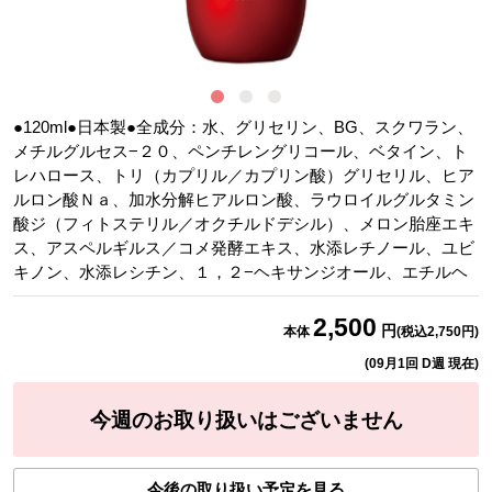
●120ml●日本製●全成分：水、グリセリン、BG、スクワラン、
メチルグルセス−２０、ペンチレングリコール、ベタイン、ト
レハロース、トリ（カプリル／カプリン酸）グリセリル、ヒア
ルロン酸Ｎａ、加水分解ヒアルロン酸、ラウロイルグルタミン
酸ジ（フィトステリル／オクチルドデシル）、メロン胎座エキ
ス、アスペルギルス／コメ発酵エキス、水添レチノール、ユビ
キノン、水添レシチン、１，２−ヘキサンジオール、エチルヘ
2,500
円
本体
(税込
2,750
円)
(
09月1回 D週
現在)
今週のお取り扱いはございません
今後の取り扱い予定を見る