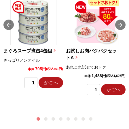
まぐろスープ煮缶4缶組
お試しお肉パクパクセッ
トA
さっぱりノンオイル
あれこれ試せておトク
705円
)
(税込761円)
本体
1,488円
(税込1,607円)
本体
かごへ
かごへ