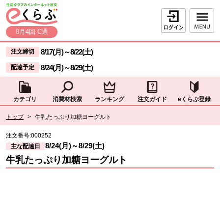
本文へジャンプする。
ページの先頭です。
ログイン
8月4回 C週
ここからサイト内共通メニューです。
サイト内共通メニューをスキップする
8/17(月)
～
8/22(土)
注文締切
8/24(月)
～
8/29(土)
配達予定
カテゴリ
消費材検索
ランキング
注文ガイド
eくらぶ登録
サイト内共通メニューここまで。
ここから現在位置です。
トップ
>
牛乳たっぷり加糖ヨーグルト
現在位置ここまで
注文番号:
000252
8/24(月)
～
8/29(土)
主な配達日
牛乳たっぷり加糖ヨーグルト