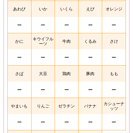
あわび
いか
いくら
えび
オレンジ
キウイフル
かに
牛肉
くるみ
さけ
ーツ
さば
大豆
鶏肉
豚肉
もも
カシューナ
やまいも
りんご
ゼラチン
バナナ
ッツ