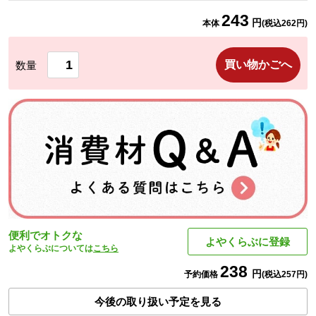
243
円
本体
(税込
262
円)
買い物かごへ
数量
便利でオトクな
よやくらぶに登録
よやくらぶについては
こちら
238
円
予約価格
(税込
257
円)
今後の取り扱い予定を見る