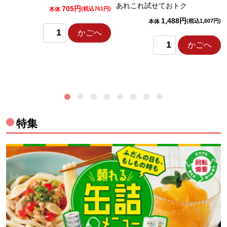
あれこれ試せておトク
705円
)
(税込761円)
本体
1,488円
(税込1,607円)
本体
かごへ
かごへ
特集