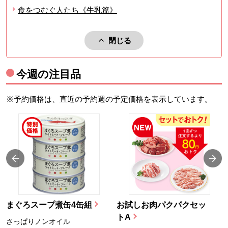
食をつむぐ人たち《牛乳篇》
閉じる
関連動画を閉じる。
今週の注目品
※予約価格は、直近の予約週の予定価格を表示しています。
まぐろスープ煮缶4缶組
お試しお肉パクパクセッ
トA
さっぱりノンオイル