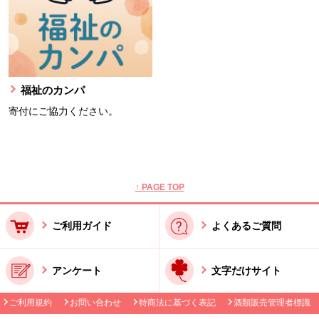
福祉のカンパ
寄付にご協力ください。
本文ここまで。
ここから共通フッターメニューです。
↑ PAGE TOP
ご利用ガイド
よくあるご質問
アンケート
文字だけサイト
ご利用規約
お問い合わせ
特商法に基づく表記
酒類販売管理者標識