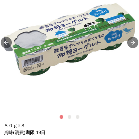
イ
８０ｇ×３
賞味(消費)期限
19
日