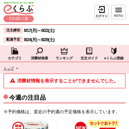
本文へジャンプする。
ページの先頭です。
ログイン
8月4回 C週
ここからサイト内共通メニューです。
サイト内共通メニューをスキップする
8/17(月)
～
8/22(土)
注文締切
8/24(月)
～
8/29(土)
配達予定
カテゴリ
消費材検索
ランキング
注文ガイド
eくらぶ登録
サイト内共通メニューここまで。
ここから現在位置です。
トップ
>
現在位置ここまで
消費材情報を表示することができませんでした。
今週の注目品
※予約価格は、直近の予約週の予定価格を表示しています。