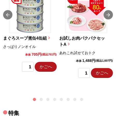
まぐろスープ煮缶4缶組
お試しお肉パクパクセッ
トA
さっぱりノンオイル
あれこれ試せておトク
705円
)
(税込761円)
本体
1,488円
(税込1,607円)
本体
かごへ
かごへ
特集