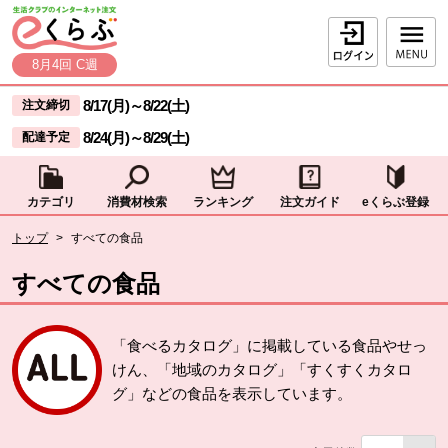
本文へジャンプする。
ページの先頭です。
ログイン
8月4回 C週
ここからサイト内共通メニューです。
サイト内共通メニューをスキップする
8/17(月)
～
8/22(土)
注文締切
8/24(月)
～
8/29(土)
配達予定
カテゴリ
消費材検索
ランキング
注文ガイド
eくらぶ登録
サイト内共通メニューここまで。
ここから現在位置です。
トップ
>
すべての食品
現在位置ここまで
すべての食品
「食べるカタログ」に掲載している食品やせっ
けん、「地域のカタログ」「すくすくカタロ
グ」などの食品を表示しています。