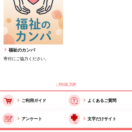
福祉のカンパ
寄付にご協力ください。
本文ここまで。
ここから共通フッターメニューです。
↑ PAGE TOP
ご利用ガイド
よくあるご質問
アンケート
文字だけサイト