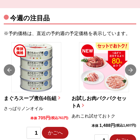
今週の注目品
※予約価格は、直近の予約週の予定価格を表示しています。
まぐろスープ煮缶4缶組
お試しお肉パクパクセッ
トA
さっぱりノンオイル
あれこれ試せておトク
705円
)
(税込761円)
本体
1,488円
(税込1,607円)
本体
かごへ