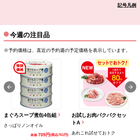
記号凡例
今週の注目品
※予約価格は、直近の予約週の予定価格を表示しています。
まぐろスープ煮缶4缶組
お試しお肉パクパクセッ
トA
さっぱりノンオイル
あれこれ試せておトク
705円
)
(税込761円)
本体