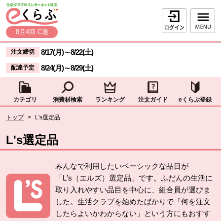
本文へジャンプする。
ページの先頭です。
ログイン
8月4回 C週
ここからサイト内共通メニューです。
サイト内共通メニューをスキップする
8/17(月)
～
8/22(土)
注文締切
8/24(月)
～
8/29(土)
配達予定
カテゴリ
消費材検索
ランキング
注文ガイド
eくらぶ登録
サイト内共通メニューここまで。
ここから現在位置です。
トップ
>
L's選定品
現在位置ここまで
L's選定品
みんなで利用したいベーシックな品目が
「L's（エルズ）選定品」です。ふだんの生活に
取り入れやすい品目を中心に、組合員が選びま
した。生活クラブを始めたばかりで「何を注文
したらよいかわからない」という方にもおすす