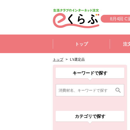
本文へジャンプする。
ページの先頭です。
8月4回 C
ここからサイト内共通メニューです。
サイト内共通メニューをスキップする
トップ
注
サイト内共通メニューここまで。
ここから現在位置です。
現在位置ここまで
トップ
>
L's選定品
ここから消費材検索メニューです。
消費材検索メニューここまで。
ここから本文です。
ここから組合員向けメニューです。
組合員向けメニューここまで。
ここから本文です。
キーワードで探す
カテゴリで探す