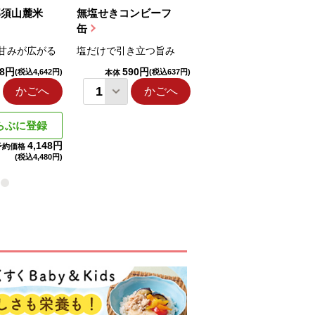
那須山麓米
無塩せきコンビーフ
ちゅるっと飲むゼリ
缶
ー（りんご...
甘みが広がる
塩だけで引き立つ旨み
国産りんご果汁を使用
98円
590円
1,114円
(税込4,642円)
(税込637円)
(税込1,203円
本体
本体
かごへ
かごへ
かごへ
らぶに登録
4,148円
予約価格
(税込
4,480円)