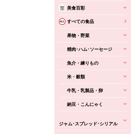
ちょこっと揚げ（香
ね天
バルサミコ
美食百彩
ばしエビ味...
さわやか
コク深くフルーティー
すべての食品
えびの風味がぶわっ！
3円
2,160円
(税込370円)
(税込2,333円)
本体
330円
(税込356円)
本体
かごへ
かごへ
果物・野菜
かごへ
精肉･ハム･ソーセージ
魚介・練りもの
米・穀類
牛乳・乳製品・卵
納豆・こんにゃく
ジャム･スプレッド･シリアル