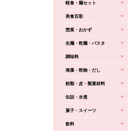
軽食・麺セット
美食百彩
惣菜・おかず
生麺・乾麺・パスタ
調味料
海藻・乾物・だし
粉類・皮・製菓材料
缶詰・水煮
菓子・スイーツ
飲料