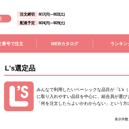
注文締切
8/17(月)
～
8/22(土)
週
配達予定
8/24(月)
～
8/29(土)
文番号で注文
WEBカタログ
ランキン
L's選定品
みんなで利用したいベーシックな品目が「L's
に取り入れやすい品目を中心に、組合員が選び
「何を注文したらよいかわからない」という方
表示件