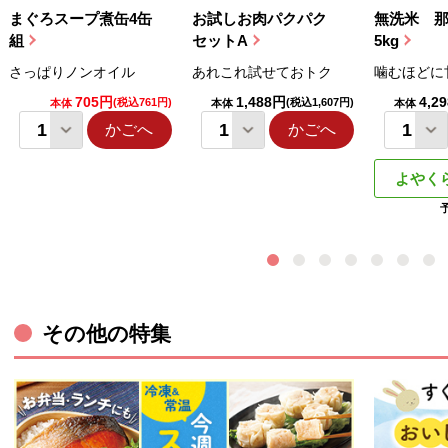
まぐろスープ煮缶4缶
お試しお肉パクパク
無洗米 
組
セットA
5kg
さっぱりノンオイル
あれこれ試せておトク
噛むほどに
705円
1,488円
4,2
(税込761円)
(税込1,607円)
本体
本体
本体
かごへ
かごへ
よやく
その他の特集