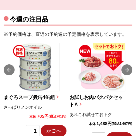
今週の注目品
※予約価格は、直近の予約週の予定価格を表示しています。
まぐろスープ煮缶4缶組
お試しお肉パクパクセッ
トA
さっぱりノンオイル
あれこれ試せておトク
705円
)
(税込761円)
本体
1,488円
(税込1,607円)
本体
かごへ