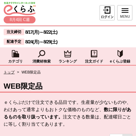
本文へジャンプする。
ページの先頭です。
ログイン
8月4回 C週
ここからサイト内共通メニューです。
サイト内共通メニューをスキップする
8/17(月)
～
8/22(土)
注文締切
8/24(月)
～
8/29(土)
配達予定
カテゴリ
消費材検索
ランキング
注文ガイド
eくらぶ登録
サイト内共通メニューここまで。
ここから現在位置です。
トップ
>
WEB限定品
現在位置ここまで
WEB限定品
ｅくらぶだけで注文できる品目です。生産量が少ないものや、
わけあって通常よりもおトクな価格のものなど、
数に限りがあ
るものを取り扱っています。
注文できる数量は、配達曜日ごと
に等しく割り当ててあります。