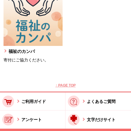
福祉のカンパ
寄付にご協力ください。
本文ここまで。
ここから共通フッターメニューです。
↑ PAGE TOP
ご利用ガイド
よくあるご質問
アンケート
文字だけサイト