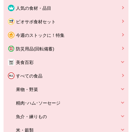
人気の食材・品目
ビオサポ食材セット
今週のストックに！特集
防災用品(回転備蓄)
美食百彩
すべての食品
果物・野菜
精肉･ハム･ソーセージ
魚介・練りもの
米・穀類