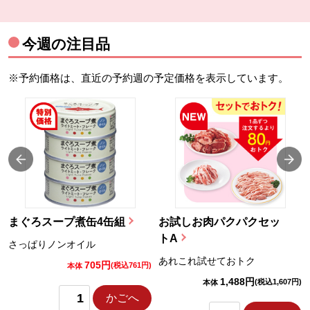
今週の注目品
※予約価格は、直近の予約週の予定価格を表示しています。
まぐろスープ煮缶4缶組
お試しお肉パクパクセッ
トA
さっぱりノンオイル
あれこれ試せておトク
705円
)
(税込761円)
本体
1,488円
(税込1,607円)
本体
かごへ