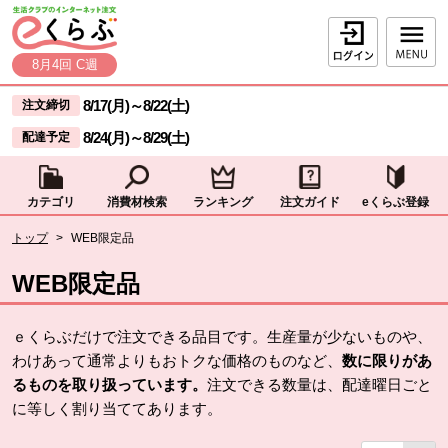
本文へジャンプする。
ページの先頭です。
ログイン
8月4回 C週
ここからサイト内共通メニューです。
サイト内共通メニューをスキップする
8/17(月)
～
8/22(土)
注文締切
8/24(月)
～
8/29(土)
配達予定
カテゴリ
消費材検索
ランキング
注文ガイド
eくらぶ登録
サイト内共通メニューここまで。
ここから現在位置です。
トップ
>
WEB限定品
現在位置ここまで
WEB限定品
ｅくらぶだけで注文できる品目です。生産量が少ないものや、
わけあって通常よりもおトクな価格のものなど、
数に限りがあ
るものを取り扱っています。
注文できる数量は、配達曜日ごと
に等しく割り当ててあります。