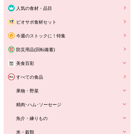
人気の食材・品目
ビオサポ食材セット
今週のストックに！特集
防災用品(回転備蓄)
美食百彩
すべての食品
果物・野菜
精肉･ハム･ソーセージ
魚介・練りもの
米・穀類