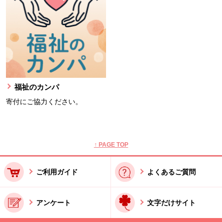
福祉のカンパ
寄付にご協力ください。
本文ここまで。
ここから共通フッターメニューです。
↑ PAGE TOP
ご利用ガイド
よくあるご質問
アンケート
文字だけサイト