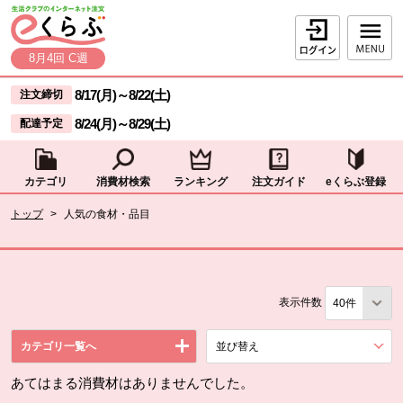
本文へジャンプする。
ページの先頭です。
ログイン
8月4回 C週
ここからサイト内共通メニューです。
サイト内共通メニューをスキップする
8/17(月)
～
8/22(土)
注文締切
8/24(月)
～
8/29(土)
配達予定
カテゴリ
消費材検索
ランキング
注文ガイド
eくらぶ登録
サイト内共通メニューここまで。
ここから現在位置です。
トップ
>
人気の食材・品目
現在位置ここまで
表示件数
カテゴリ一覧へ
並び替え
を展開する。
あてはまる消費材はありませんでした。