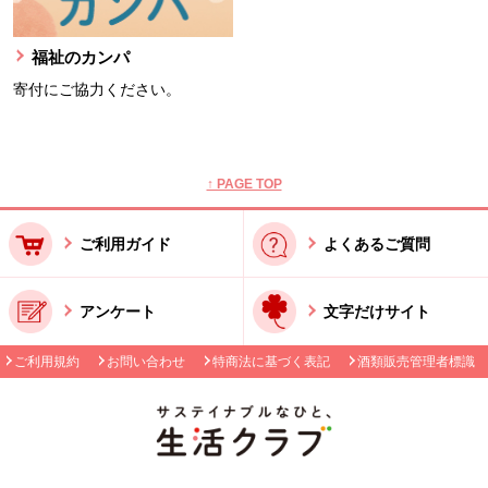
福祉のカンパ
寄付にご協力ください。
本文ここまで。
ここから共通フッターメニューです。
↑ PAGE TOP
ご利用ガイド
よくあるご質問
アンケート
文字だけサイト
ご利用規約
お問い合わせ
特商法に基づく表記
酒類販売管理者標識