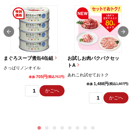
まぐろスープ煮缶4缶組
お試しお肉パクパクセッ
トA
さっぱりノンオイル
あれこれ試せておトク
705円
)
(税込761円)
本体
1,488円
(税込1,607円)
本体
かごへ
かごへ