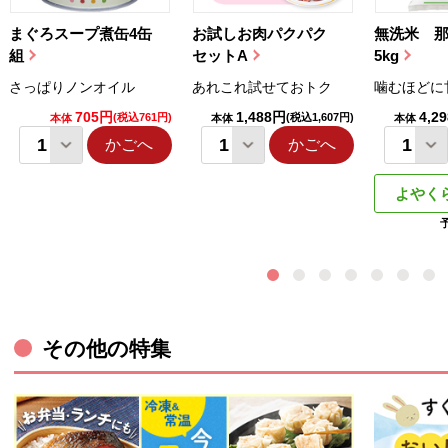
まぐろスープ煮缶4缶
お試しお肉パクパク
無洗米 
組
セットA
5kg
さっぱりノンオイル
あれこれ試せておトク
噛むほどに
705円
1,488円
4,2
(税込761円)
(税込1,607円)
本体
本体
本体
かごへ
かごへ
よやく
その他の特集