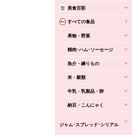
美食百彩
ちょこっと揚げ（香
ね天
バルサミコ
ばしエビ味...
さわやか
コク深くフルーティー
すべての食品
えびの風味がぶわっ！
3円
2,160円
(税込370円)
(税込2,333円)
本体
330円
果物・野菜
(税込356円)
本体
かごへ
かごへ
かごへ
精肉･ハム･ソーセージ
魚介・練りもの
米・穀類
牛乳・乳製品・卵
納豆・こんにゃく
ジャム･スプレッド･シリアル