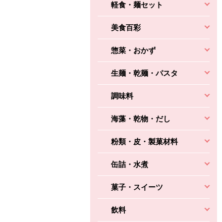
軽食・麺セット
美食百彩
惣菜・おかず
生麺・乾麺・パスタ
調味料
海藻・乾物・だし
粉類・皮・製菓材料
缶詰・水煮
菓子・スイーツ
飲料