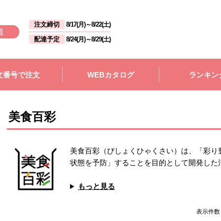
注文締切
8/17(月)
～
8/22(土)
週
配達予定
8/24(月)
～
8/29(土)
文番号で注文
WEBカタログ
ランキン
美食百彩
美食百彩（びしょくひゃくさい）は、「彩り
状態を予防」することを目的として開発した
もっと見る
表示件