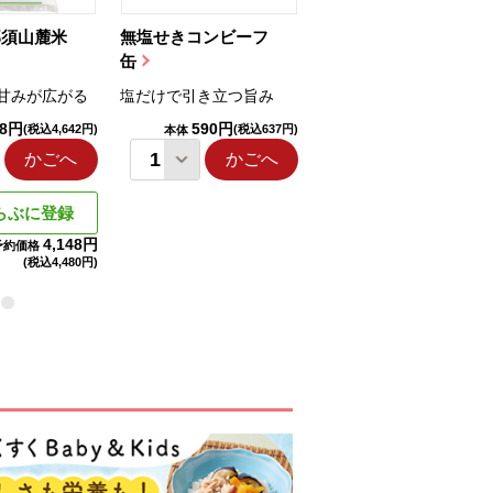
那須山麓米
無塩せきコンビーフ
ちゅるっと飲むゼリ
缶
ー（りんご...
甘みが広がる
塩だけで引き立つ旨み
国産りんご果汁を使用
98円
590円
1,114円
(税込4,642円)
(税込637円)
(税込1,203円
本体
本体
かごへ
かごへ
かごへ
らぶに登録
4,148円
予約価格
(税込
4,480円)