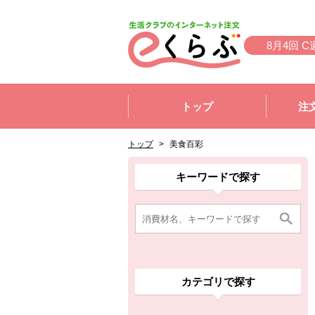
本文へジャンプする。
ページの先頭です。
8月4回 C
ここからサイト内共通メニューです。
サイト内共通メニューをスキップする
トップ
注
サイト内共通メニューここまで。
ここから現在位置です。
現在位置ここまで
トップ
>
美食百彩
ここから消費材検索メニューです。
消費材検索メニューここまで。
ここから本文です。
ここから組合員向けメニューです。
組合員向けメニューここまで。
ここから本文です。
キーワードで探す
カテゴリで探す