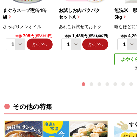
まぐろスープ煮缶4缶
お試しお肉パクパク
無洗米 
組
セットA
5kg
さっぱりノンオイル
あれこれ試せておトク
噛むほどに
705円
1,488円
4,2
(税込761円)
(税込1,607円)
本体
本体
本体
かごへ
かごへ
よやく
その他の特集