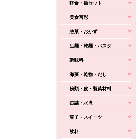
軽食・麺セット
美食百彩
惣菜・おかず
生麺・乾麺・パスタ
調味料
海藻・乾物・だし
粉類・皮・製菓材料
缶詰・水煮
菓子・スイーツ
飲料