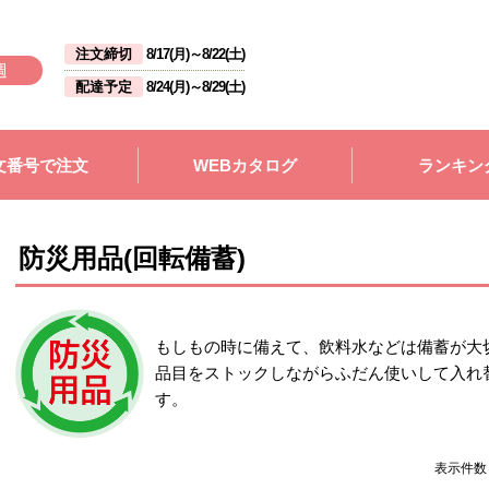
注文締切
8/17(月)
～
8/22(土)
週
配達予定
8/24(月)
～
8/29(土)
文番号で注文
WEBカタログ
ランキン
防災用品(回転備蓄)
もしもの時に備えて、飲料水などは備蓄が大
品目をストックしながらふだん使いして入れ
す。
表示件