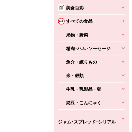
美食百彩
ちょこっと揚げ（香
ね天
バルサミコ
ばしエビ味...
さわやか
コク深くフルーティー
すべての食品
えびの風味がぶわっ！
3円
2,160円
(税込370円)
(税込2,333円)
本体
330円
果物・野菜
(税込356円)
本体
かごへ
かごへ
かごへ
精肉･ハム･ソーセージ
魚介・練りもの
米・穀類
牛乳・乳製品・卵
納豆・こんにゃく
ジャム･スプレッド･シリアル