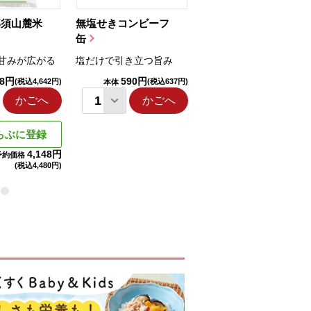
那須山麓米
無塩せきコンビーフ
ちゅるっと飲むゼリ
缶
ー（りんご...
甘みが広がる
塩だけで引き立つ旨み
国産りんご果汁を使用
98円
590円
1,114円
(税込4,642円)
(税込637円)
(税込1,203円
本体
本体
かごへ
かごへ
かごへ
らぶに登録
4,148円
予約価格
(税込
4,480円)