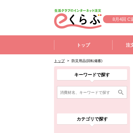
本文へジャンプする。
ページの先頭です。
8月4回 C
ここからサイト内共通メニューです。
サイト内共通メニューをスキップする
トップ
注
サイト内共通メニューここまで。
ここから現在位置です。
現在位置ここまで
トップ
>
防災用品(回転備蓄)
ここから消費材検索メニューです。
消費材検索メニューここまで。
ここから本文です。
ここから組合員向けメニューです。
組合員向けメニューここまで。
ここから本文です。
キーワードで探す
カテゴリで探す