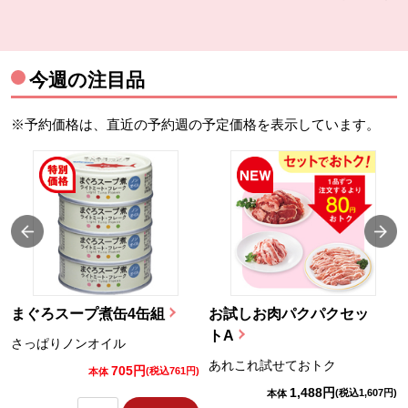
今週の注目品
※予約価格は、直近の予約週の予定価格を表示しています。
まぐろスープ煮缶4缶組
お試しお肉パクパクセッ
トA
さっぱりノンオイル
あれこれ試せておトク
705円
)
(税込761円)
本体
1,488円
(税込1,607円)
本体