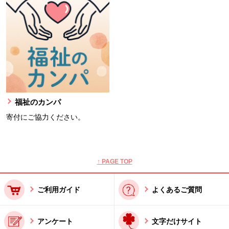
福祉のカンパ
寄付にご協力ください。
本文ここまで。
ここから共通フッターメニューです。
↑ PAGE TOP
ご利用ガイド
よくあるご質問
アンケート
文字だけサイト