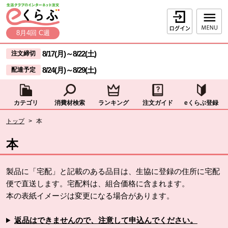
本文へジャンプする。
ページの先頭です。
ログイン
8月4回 C週
ここからサイト内共通メニューです。
サイト内共通メニューをスキップする
8/17(月)
～
8/22(土)
注文締切
8/24(月)
～
8/29(土)
配達予定
カテゴリ
消費材検索
ランキング
注文ガイド
eくらぶ登録
サイト内共通メニューここまで。
ここから現在位置です。
トップ
>
本
現在位置ここまで
本
製品に「宅配」と記載のある品目は、生協に登録の住所に宅配
便で直送します。宅配料は、組合価格に含まれます。
本の表紙イメージは変更になる場合があります。
返品はできませんので、注意して申込んでください。