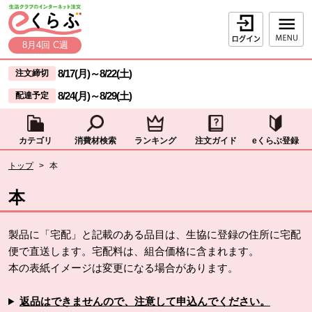
本文へジャンプする。
ページの先頭です。
ログイン
8月4回 C週
ここからサイト内共通メニューです。
サイト内共通メニューをスキップする
8/17(月)
～
8/22(土)
注文締切
8/24(月)
～
8/29(土)
配達予定
カテゴリ
消費材検索
ランキング
注文ガイド
eくらぶ登録
サイト内共通メニューここまで。
ここから現在位置です。
トップ
>
本
現在位置ここまで
本
製品に「宅配」と記載のある品目は、生協に登録の住所に宅配
便で直送します。宅配料は、組合価格に含まれます。
本の表紙イメージは変更になる場合があります。
返品はできませんので、注意して申込んでください。