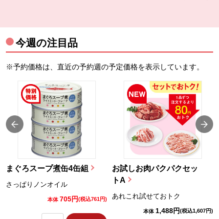
今週の注目品
※予約価格は、直近の予約週の予定価格を表示しています。
まぐろスープ煮缶4缶組
お試しお肉パクパクセッ
トA
さっぱりノンオイル
あれこれ試せておトク
705円
)
(税込761円)
本体
1,488円
(税込1,607円)
本体