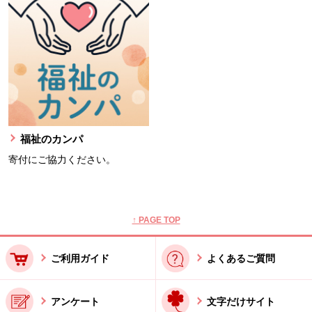
福祉のカンパ
寄付にご協力ください。
本文ここまで。
ここから共通フッターメニューです。
↑ PAGE TOP
ご利用ガイド
よくあるご質問
アンケート
文字だけサイト