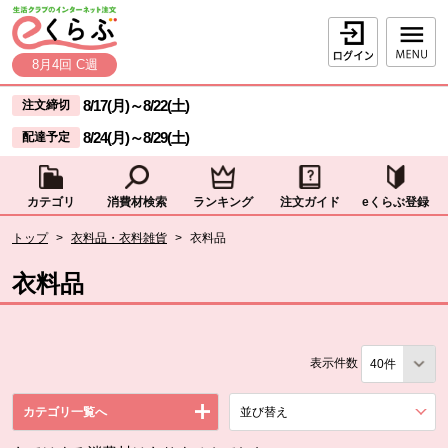
本文へジャンプする。
ページの先頭です。
ログイン
8月4回 C週
ここからサイト内共通メニューです。
サイト内共通メニューをスキップする
8/17(月)
～
8/22(土)
注文締切
8/24(月)
～
8/29(土)
配達予定
カテゴリ
消費材検索
ランキング
注文ガイド
eくらぶ登録
サイト内共通メニューここまで。
ここから現在位置です。
トップ
>
衣料品・衣料雑貨
>
衣料品
現在位置ここまで
衣料品
表示件数
カテゴリ一覧へ
並び替え
を展開する。