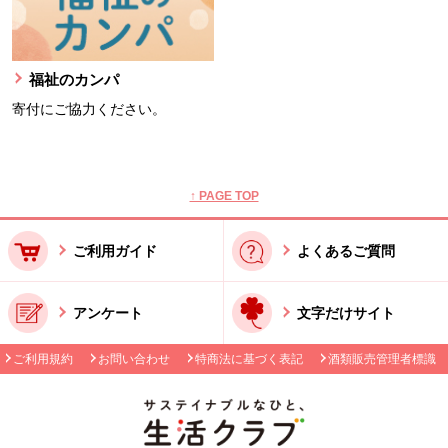
福祉のカンパ
寄付にご協力ください。
本文ここまで。
ここから共通フッターメニューです。
↑ PAGE TOP
ご利用ガイド
よくあるご質問
アンケート
文字だけサイト
ご利用規約
お問い合わせ
特商法に基づく表記
酒類販売管理者標識