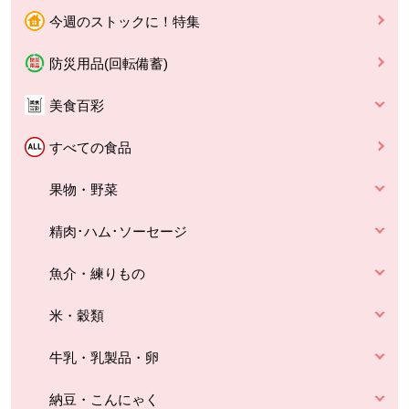
今週のストックに！特集
防災用品(回転備蓄)
美食百彩
すべての食品
果物・野菜
精肉･ハム･ソーセージ
魚介・練りもの
米・穀類
牛乳・乳製品・卵
納豆・こんにゃく