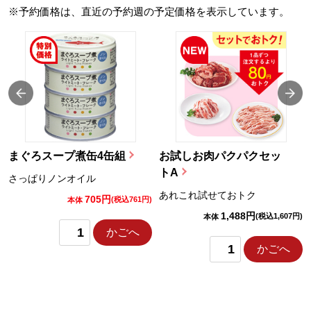
※予約価格は、直近の予約週の予定価格を表示しています。
まぐろスープ煮缶4缶組
お試しお肉パクパクセッ
トA
さっぱりノンオイル
あれこれ試せておトク
705円
)
(税込761円)
本体
1,488円
(税込1,607円)
本体
かごへ
かごへ