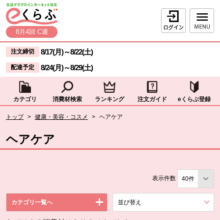
本文へジャンプする。
ページの先頭です。
ログイン
8月4回 C週
ここからサイト内共通メニューです。
サイト内共通メニューをスキップする
8/17(月)
～
8/22(土)
注文締切
8/24(月)
～
8/29(土)
配達予定
カテゴリ
消費材検索
ランキング
注文ガイド
eくらぶ登録
サイト内共通メニューここまで。
ここから現在位置です。
トップ
>
健康・美容・コスメ
>
ヘアケア
現在位置ここまで
ヘアケア
表示件数
カテゴリ一覧へ
並び替え
を展開する。