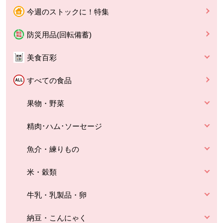
今週のストックに！特集
防災用品(回転備蓄)
美食百彩
すべての食品
果物・野菜
精肉･ハム･ソーセージ
魚介・練りもの
米・穀類
牛乳・乳製品・卵
納豆・こんにゃく