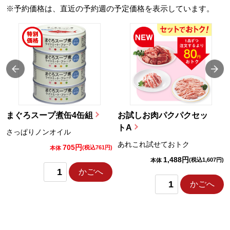
※予約価格は、直近の予約週の予定価格を表示しています。
まぐろスープ煮缶4缶組
お試しお肉パクパクセッ
トA
さっぱりノンオイル
あれこれ試せておトク
705円
)
(税込761円)
本体
1,488円
(税込1,607円)
本体
かごへ
かごへ