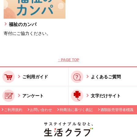
福祉のカンパ
寄付にご協力ください。
本文ここまで。
ここから共通フッターメニューです。
↑ PAGE TOP
ご利用ガイド
よくあるご質問
アンケート
文字だけサイト
ご利用規約
お問い合わせ
特商法に基づく表記
酒類販売管理者標識