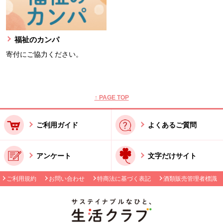
福祉のカンパ
寄付にご協力ください。
本文ここまで。
ここから共通フッターメニューです。
↑ PAGE TOP
ご利用ガイド
よくあるご質問
アンケート
文字だけサイト
ご利用規約
お問い合わせ
特商法に基づく表記
酒類販売管理者標識