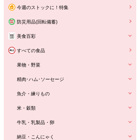
今週のストックに！特集
防災用品(回転備蓄)
美食百彩
すべての食品
果物・野菜
精肉･ハム･ソーセージ
魚介・練りもの
米・穀類
牛乳・乳製品・卵
納豆・こんにゃく