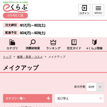
本文へジャンプする。
ページの先頭です。
ログイン
8月4回 C週
ここからサイト内共通メニューです。
サイト内共通メニューをスキップする
8/17(月)
～
8/22(土)
注文締切
8/24(月)
～
8/29(土)
配達予定
カテゴリ
消費材検索
ランキング
注文ガイド
eくらぶ登録
サイト内共通メニューここまで。
ここから現在位置です。
トップ
>
健康・美容・コスメ
>
メイクアップ
現在位置ここまで
メイクアップ
表示件数
カテゴリ一覧へ
並び替え
を展開する。