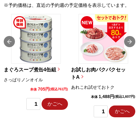
※予約価格は、直近の予約週の予定価格を表示しています。
まぐろスープ煮缶4缶組
お試しお肉パクパクセッ
トA
さっぱりノンオイル
あれこれ試せておトク
705円
)
(税込761円)
本体
1,488円
(税込1,607円)
本体
かごへ
かごへ