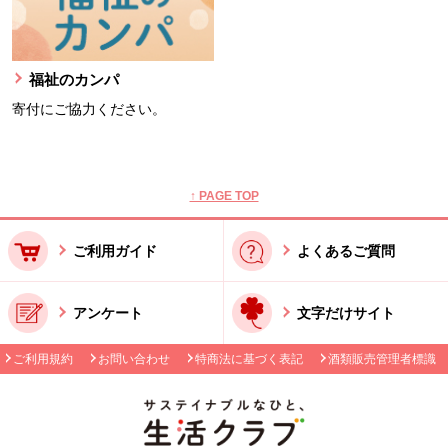
福祉のカンパ
寄付にご協力ください。
本文ここまで。
ここから共通フッターメニューです。
↑ PAGE TOP
ご利用ガイド
よくあるご質問
アンケート
文字だけサイト
ご利用規約
お問い合わせ
特商法に基づく表記
酒類販売管理者標識