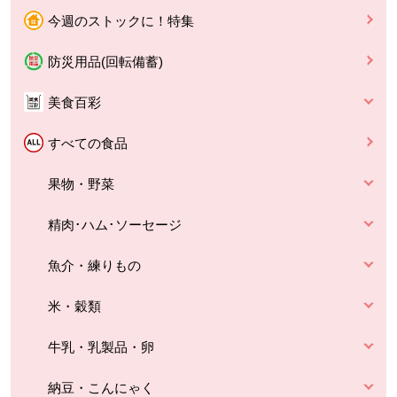
今週のストックに！特集
防災用品(回転備蓄)
美食百彩
すべての食品
果物・野菜
精肉･ハム･ソーセージ
魚介・練りもの
米・穀類
牛乳・乳製品・卵
納豆・こんにゃく