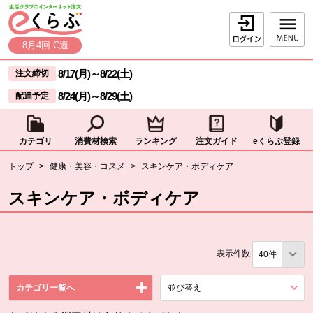
本文へジャンプする。
ページの先頭です。
ログイン
8月4回 C週
ここからサイト内共通メニューです。
サイト内共通メニューをスキップする
8/17(月)
～
8/22(土)
注文締切
8/24(月)
～
8/29(土)
配達予定
カテゴリ
消費材検索
ランキング
注文ガイド
eくらぶ登録
サイト内共通メニューここまで。
ここから現在位置です。
トップ
>
健康・美容・コスメ
>
スキンケア・ボディケア
現在位置ここまで
スキンケア・ボディケア
表示件数
カテゴリ一覧へ
並び替え
を展開する。