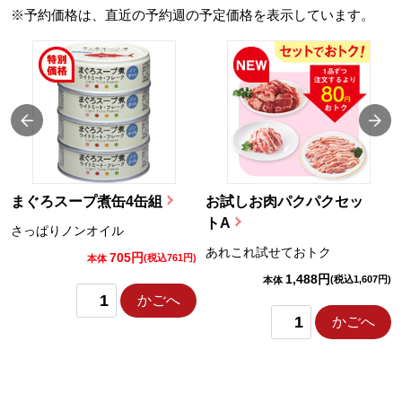
※予約価格は、直近の予約週の予定価格を表示しています。
まぐろスープ煮缶4缶組
お試しお肉パクパクセッ
トA
さっぱりノンオイル
あれこれ試せておトク
705円
)
(税込761円)
本体
1,488円
(税込1,607円)
本体
かごへ
かごへ