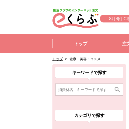
本文へジャンプする。
ページの先頭です。
8月4回 C
ここからサイト内共通メニューです。
サイト内共通メニューをスキップする
トップ
注
サイト内共通メニューここまで。
ここから現在位置です。
現在位置ここまで
トップ
>
健康・美容・コスメ
ここから消費材検索メニューです。
消費材検索メニューここまで。
ここから本文です。
ここから組合員向けメニューです。
組合員向けメニューここまで。
ここから本文です。
キーワードで探す
カテゴリで探す