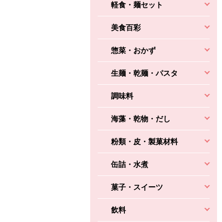
軽食・麺セット
美食百彩
惣菜・おかず
生麺・乾麺・パスタ
調味料
海藻・乾物・だし
粉類・皮・製菓材料
缶詰・水煮
菓子・スイーツ
飲料