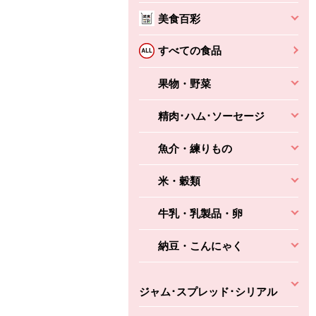
美食百彩
ちょこっと揚げ（香
ね天
バルサミコ
すべての食品
ばしエビ味...
さわやか
コク深くフルーティー
えびの風味がぶわっ！
果物・野菜
3円
2,160円
(税込370円)
(税込2,333円)
本体
330円
(税込356円)
本体
かごへ
かごへ
精肉･ハム･ソーセージ
かごへ
魚介・練りもの
米・穀類
牛乳・乳製品・卵
納豆・こんにゃく
ジャム･スプレッド･シリアル