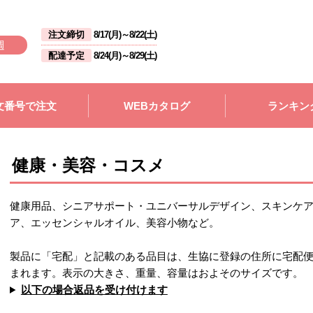
注文締切
8/17(月)
～
8/22(土)
週
配達予定
8/24(月)
～
8/29(土)
文番号で注文
WEBカタログ
ランキン
健康・美容・コスメ
健康用品、シニアサポート・ユニバーサルデザイン、スキンケ
ア、エッセンシャルオイル、美容小物など。
製品に「宅配」と記載のある品目は、生協に登録の住所に宅配
まれます。表示の大きさ、重量、容量はおよそのサイズです。
以下の場合返品を受け付けます