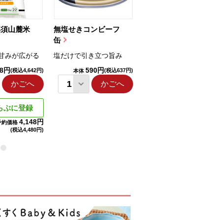
那須山麓米
無塩せきコンビーフ
ちゅるっと飲むゼリ
缶
ー（りんご...
甘みが広がる
塩だけで引き立つ旨み
国産りんご果汁を使用
98円
590円
1,114円
(税込4,642円)
(税込637円)
(税込1,203円
本体
本体
かごへ
かごへ
かごへ
らぶに登録
4,148円
予約価格
(税込
4,480円)