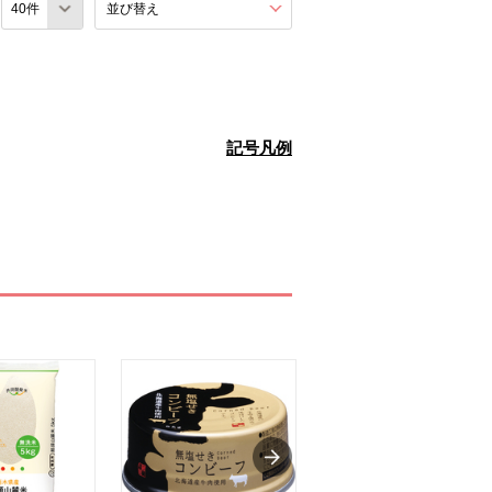
数
並び替え
を展開する。
記号凡例