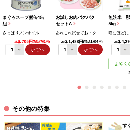
まぐろスープ煮缶4缶
お試しお肉パクパク
無洗米 
組
セットA
5kg
さっぱりノンオイル
あれこれ試せておトク
噛むほどに
705円
1,488円
4,2
(税込761円)
(税込1,607円)
本体
本体
本体
かごへ
かごへ
よやく
その他の特集