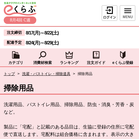
本文へジャンプする。
ページの先頭です。
ログイン
8月4回 C週
ここからサイト内共通メニューです。
サイト内共通メニューをスキップする
8/17(月)
～
8/22(土)
注文締切
8/24(月)
～
8/29(土)
配達予定
カテゴリ
消費材検索
ランキング
注文ガイド
eくらぶ登録
サイト内共通メニューここまで。
ここから現在位置です。
トップ
>
洗濯・バストイレ・掃除道具
>
掃除用品
現在位置ここまで
掃除用品
洗濯用品、バストイレ用品、掃除用品、防虫・消臭・芳香・炭
など。
製品に「宅配」と記載のある品目は、生協に登録の住所に宅配
便で直送します。宅配料は組合価格に含まれます。表示の大き