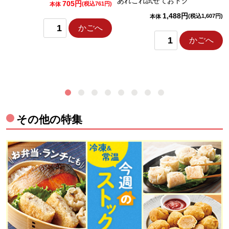
あれこれ試せておトク
705円
)
(税込761円)
本体
1,488円
(税込1,607円)
本体
かごへ
かごへ
その他の特集