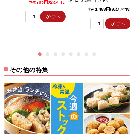
あれこれ試せておトク
705円
)
(税込761円)
本体
1,488円
(税込1,607円)
本体
かごへ
かごへ
その他の特集