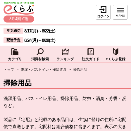
本文へジャンプする。
ページの先頭です。
ログイン
8月4回 C週
ここからサイト内共通メニューです。
サイト内共通メニューをスキップする
8/17(月)
～
8/22(土)
注文締切
8/24(月)
～
8/29(土)
配達予定
カテゴリ
消費材検索
ランキング
注文ガイド
eくらぶ登録
サイト内共通メニューここまで。
ここから現在位置です。
トップ
>
洗濯・バストイレ・掃除道具
>
掃除用品
現在位置ここまで
掃除用品
洗濯用品、バストイレ用品、掃除用品、防虫・消臭・芳香・炭
など。
製品に「宅配」と記載のある品目は、生協に登録の住所に宅配
便で直送します。宅配料は組合価格に含まれます。表示の大き