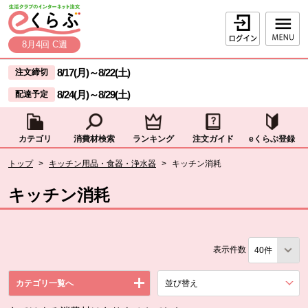
本文へジャンプする。
ページの先頭です。
ログイン
8月4回 C週
ここからサイト内共通メニューです。
サイト内共通メニューをスキップする
8/17(月)
～
8/22(土)
注文締切
8/24(月)
～
8/29(土)
配達予定
カテゴリ
消費材検索
ランキング
注文ガイド
eくらぶ登録
サイト内共通メニューここまで。
ここから現在位置です。
トップ
>
キッチン用品・食器・浄水器
>
キッチン消耗
現在位置ここまで
キッチン消耗
表示件数
カテゴリ一覧へ
並び替え
を展開する。