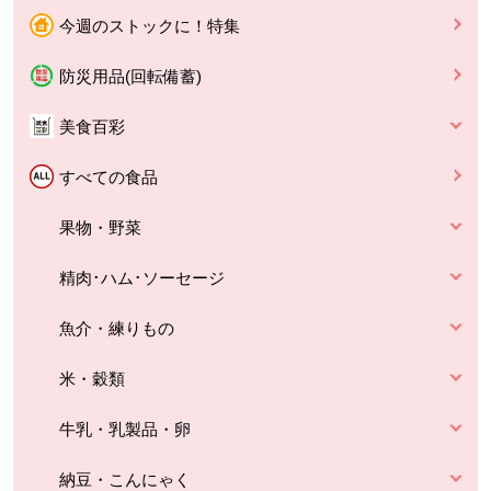
今週のストックに！特集
防災用品(回転備蓄)
美食百彩
すべての食品
果物・野菜
精肉･ハム･ソーセージ
魚介・練りもの
米・穀類
牛乳・乳製品・卵
納豆・こんにゃく