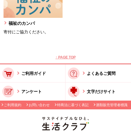
福祉のカンパ
寄付にご協力ください。
本文ここまで。
ここから共通フッターメニューです。
↑ PAGE TOP
ご利用ガイド
よくあるご質問
アンケート
文字だけサイト
ご利用規約
お問い合わせ
特商法に基づく表記
酒類販売管理者標識