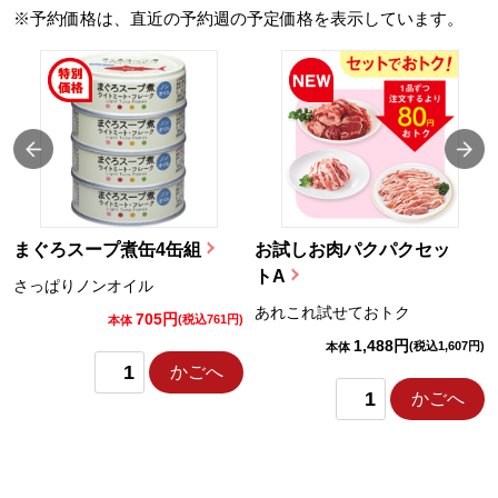
※予約価格は、直近の予約週の予定価格を表示しています。
まぐろスープ煮缶4缶組
お試しお肉パクパクセッ
トA
さっぱりノンオイル
あれこれ試せておトク
705円
)
(税込761円)
本体
1,488円
(税込1,607円)
本体
かごへ
かごへ