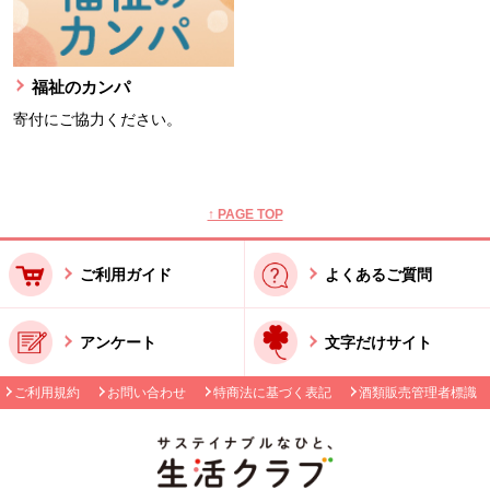
福祉のカンパ
寄付にご協力ください。
本文ここまで。
ここから共通フッターメニューです。
↑ PAGE TOP
ご利用ガイド
よくあるご質問
アンケート
文字だけサイト
ご利用規約
お問い合わせ
特商法に基づく表記
酒類販売管理者標識