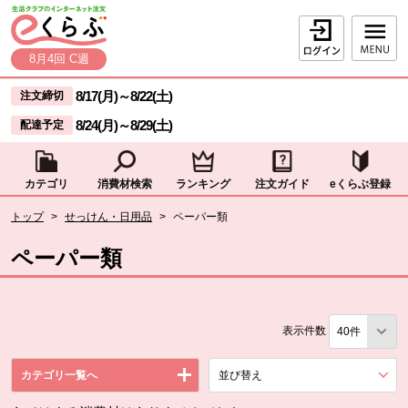
本文へジャンプする。
ページの先頭です。
ログイン
8月4回 C週
ここからサイト内共通メニューです。
サイト内共通メニューをスキップする
8/17(月)
～
8/22(土)
注文締切
8/24(月)
～
8/29(土)
配達予定
カテゴリ
消費材検索
ランキング
注文ガイド
eくらぶ登録
サイト内共通メニューここまで。
ここから現在位置です。
トップ
>
せっけん・日用品
>
ペーパー類
現在位置ここまで
ペーパー類
表示件数
カテゴリ一覧へ
並び替え
を展開する。