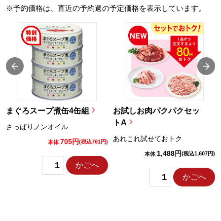
※予約価格は、直近の予約週の予定価格を表示しています。
まぐろスープ煮缶4缶組
お試しお肉パクパクセッ
トA
さっぱりノンオイル
あれこれ試せておトク
705円
)
(税込761円)
本体
1,488円
(税込1,607円)
本体
かごへ
かごへ