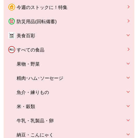
今週のストックに！特集
防災用品(回転備蓄)
美食百彩
すべての食品
果物・野菜
精肉･ハム･ソーセージ
魚介・練りもの
米・穀類
牛乳・乳製品・卵
納豆・こんにゃく