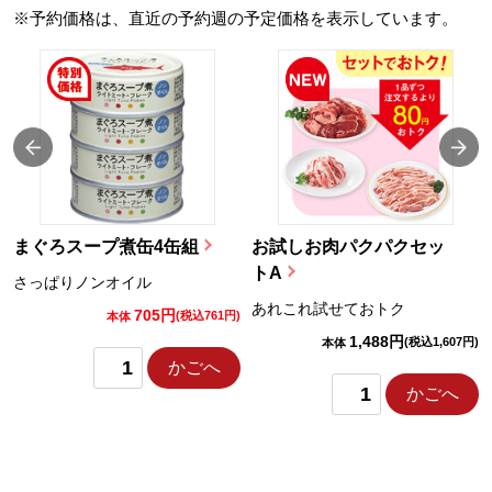
※予約価格は、直近の予約週の予定価格を表示しています。
まぐろスープ煮缶4缶組
お試しお肉パクパクセッ
トA
さっぱりノンオイル
あれこれ試せておトク
705円
)
(税込761円)
本体
1,488円
(税込1,607円)
本体
かごへ
かごへ