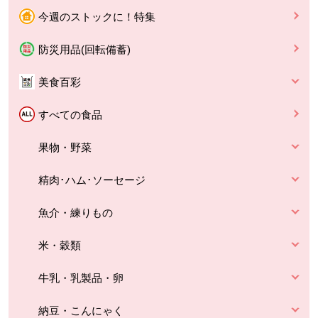
今週のストックに！特集
防災用品(回転備蓄)
美食百彩
すべての食品
果物・野菜
精肉･ハム･ソーセージ
魚介・練りもの
米・穀類
牛乳・乳製品・卵
納豆・こんにゃく