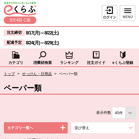
本文へジャンプする。
ページの先頭です。
ログイン
8月4回 C週
ここからサイト内共通メニューです。
サイト内共通メニューをスキップする
8/17(月)
～
8/22(土)
注文締切
8/24(月)
～
8/29(土)
配達予定
カテゴリ
消費材検索
ランキング
注文ガイド
eくらぶ登録
サイト内共通メニューここまで。
ここから現在位置です。
トップ
>
せっけん・日用品
>
ペーパー類
現在位置ここまで
ペーパー類
表示件数
カテゴリ一覧へ
並び替え
を展開する。