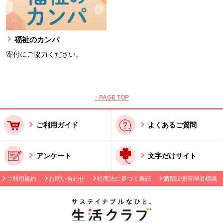
福祉のカンパ
寄付にご協力ください。
本文ここまで。
ここから共通フッターメニューです。
↑ PAGE TOP
ご利用ガイド
よくあるご質問
アンケート
文字だけサイト
ご利用規約
お問い合わせ
特商法に基づく表記
酒類販売管理者標識