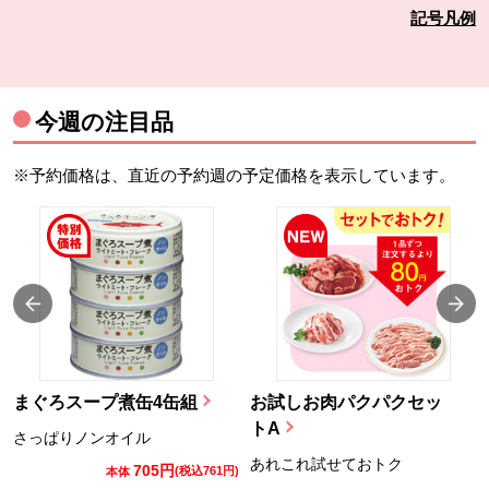
記号凡例
今週の注目品
※予約価格は、直近の予約週の予定価格を表示しています。
まぐろスープ煮缶4缶組
お試しお肉パクパクセッ
トA
さっぱりノンオイル
あれこれ試せておトク
705円
)
(税込761円)
本体