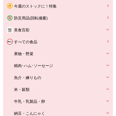
今週のストックに！特集
防災用品(回転備蓄)
美食百彩
すべての食品
果物・野菜
精肉･ハム･ソーセージ
魚介・練りもの
米・穀類
牛乳・乳製品・卵
納豆・こんにゃく