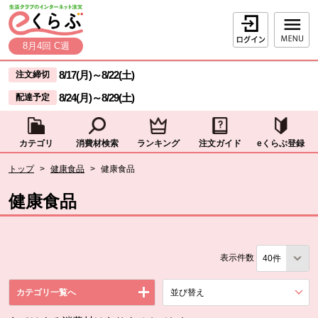
本文へジャンプする。
ページの先頭です。
ログイン
8月4回 C週
ここからサイト内共通メニューです。
サイト内共通メニューをスキップする
8/17(月)
～
8/22(土)
注文締切
8/24(月)
～
8/29(土)
配達予定
カテゴリ
消費材検索
ランキング
注文ガイド
eくらぶ登録
サイト内共通メニューここまで。
ここから現在位置です。
トップ
>
健康食品
>
健康食品
現在位置ここまで
健康食品
表示件数
カテゴリ一覧へ
並び替え
を展開する。