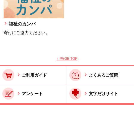
福祉のカンパ
寄付にご協力ください。
本文ここまで。
ここから共通フッターメニューです。
↑ PAGE TOP
ご利用ガイド
よくあるご質問
アンケート
文字だけサイト
ご利用規約
お問い合わせ
特商法に基づく表記
酒類販売管理者標識