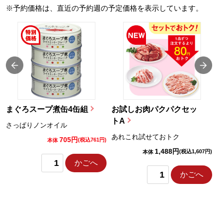
※予約価格は、直近の予約週の予定価格を表示しています。
まぐろスープ煮缶4缶組
お試しお肉パクパクセッ
トA
さっぱりノンオイル
あれこれ試せておトク
705円
)
(税込761円)
本体
1,488円
(税込1,607円)
本体
かごへ
かごへ