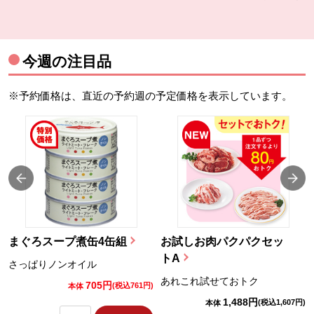
今週の注目品
※予約価格は、直近の予約週の予定価格を表示しています。
まぐろスープ煮缶4缶組
お試しお肉パクパクセッ
トA
さっぱりノンオイル
あれこれ試せておトク
705円
)
(税込761円)
本体
1,488円
(税込1,607円)
本体