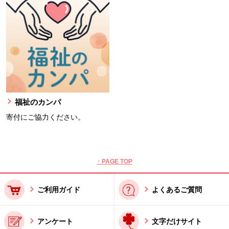
福祉のカンパ
寄付にご協力ください。
本文ここまで。
ここから共通フッターメニューです。
↑ PAGE TOP
ご利用ガイド
よくあるご質問
アンケート
文字だけサイト