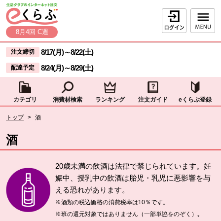
本文へジャンプする。
ページの先頭です。
ログイン
8月4回 C週
ここからサイト内共通メニューです。
サイト内共通メニューをスキップする
8/17(月)
～
8/22(土)
注文締切
8/24(月)
～
8/29(土)
配達予定
カテゴリ
消費材検索
ランキング
注文ガイド
eくらぶ登録
サイト内共通メニューここまで。
ここから現在位置です。
トップ
>
酒
現在位置ここまで
酒
20歳未満の飲酒は法律で禁じられています。妊
娠中、授乳中の飲酒は胎児・乳児に悪影響を与
える恐れがあります。
※酒類の税込価格の消費税率は10％です。
※班の還元対象ではありません（一部単協をのぞく）｡