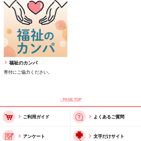
福祉のカンパ
寄付にご協力ください。
本文ここまで。
ここから共通フッターメニューです。
↑ PAGE TOP
ご利用ガイド
よくあるご質問
アンケート
文字だけサイト