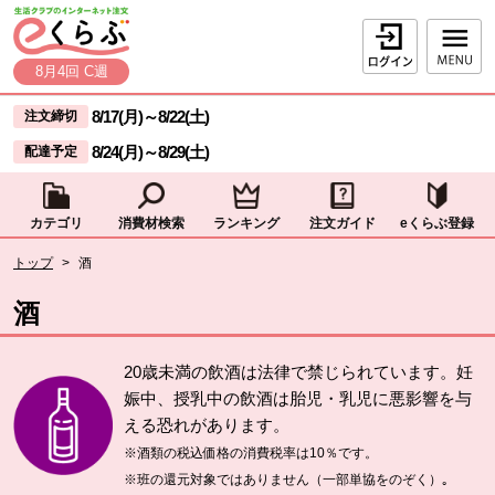
本文へジャンプする。
ページの先頭です。
ログイン
8月4回 C週
ここからサイト内共通メニューです。
サイト内共通メニューをスキップする
8/17(月)
～
8/22(土)
注文締切
8/24(月)
～
8/29(土)
配達予定
カテゴリ
消費材検索
ランキング
注文ガイド
eくらぶ登録
サイト内共通メニューここまで。
ここから現在位置です。
トップ
>
酒
現在位置ここまで
酒
20歳未満の飲酒は法律で禁じられています。妊
娠中、授乳中の飲酒は胎児・乳児に悪影響を与
える恐れがあります。
※酒類の税込価格の消費税率は10％です。
※班の還元対象ではありません（一部単協をのぞく）｡