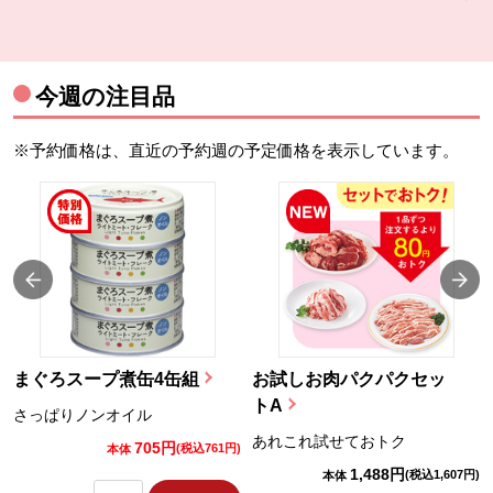
今週の注目品
※予約価格は、直近の予約週の予定価格を表示しています。
まぐろスープ煮缶4缶組
お試しお肉パクパクセッ
トA
さっぱりノンオイル
あれこれ試せておトク
705円
)
(税込761円)
本体
1,488円
(税込1,607円)
本体