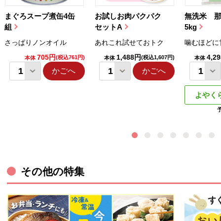
まぐろスープ煮缶4缶
お試しお肉パクパク
無洗米 
組
セットA
5kg
さっぱりノンオイル
あれこれ試せておトク
噛むほどに
705円
1,488円
4,2
(税込761円)
(税込1,607円)
本体
本体
本体
かごへ
かごへ
よやく
その他の特集