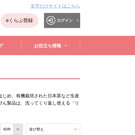
文字だけサイトはこちら
eくらぶ登録
ログイン
グ
お役立ち情報
はじめ、有機栽培された日本茶など生産
びん製品は、洗ってくり返し使える「リ
数
並び替え
を展開する。