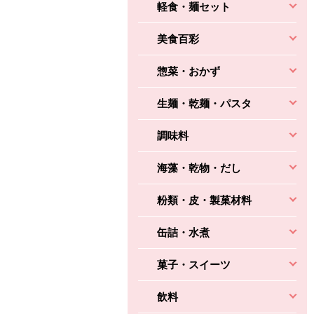
軽食・麺セット
美食百彩
惣菜・おかず
生麺・乾麺・パスタ
調味料
海藻・乾物・だし
粉類・皮・製菓材料
缶詰・水煮
菓子・スイーツ
飲料