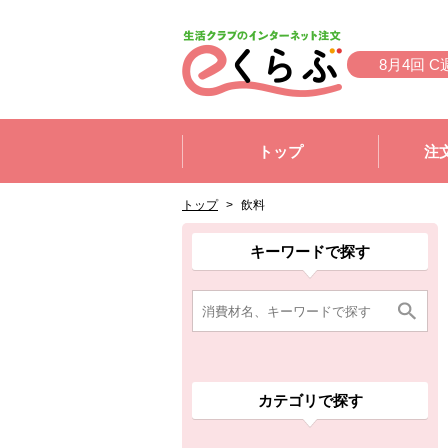
本文へジャンプする。
ページの先頭です。
8月4回 C
ここからサイト内共通メニューです。
サイト内共通メニューをスキップする
トップ
注
サイト内共通メニューここまで。
ここから現在位置です。
現在位置ここまで
トップ
>
飲料
ここから消費材検索メニューです。
消費材検索メニューここまで。
ここから本文です。
ここから組合員向けメニューです。
組合員向けメニューここまで。
ここから本文です。
キーワードで探す
カテゴリで探す