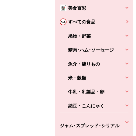
美食百彩
ちょこっと揚げ（香
ね天
バルサミコ
ばしエビ味...
さわやか
コク深くフルーティー
すべての食品
えびの風味がぶわっ！
3円
2,160円
(税込370円)
(税込2,333円)
本体
330円
果物・野菜
(税込356円)
本体
かごへ
かごへ
かごへ
精肉･ハム･ソーセージ
魚介・練りもの
米・穀類
牛乳・乳製品・卵
納豆・こんにゃく
ジャム･スプレッド･シリアル