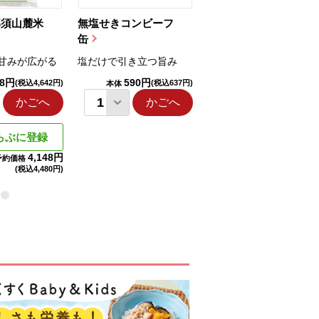
那須山麓米
無塩せきコンビーフ
ちゅるっと飲むゼリ
缶
ー（りんご...
甘みが広がる
塩だけで引き立つ旨み
国産りんご果汁を使用
98円
590円
1,114円
(税込4,642円)
(税込637円)
(税込1,203円
本体
本体
かごへ
かごへ
かごへ
らぶに登録
4,148円
予約価格
(税込
4,480円)