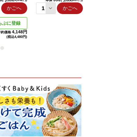
本体
本体
かごへ
かごへ
かごへ
らぶに登録
4,148円
予約価格
(税込
4,480円)