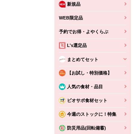
新規品
WEB限定品
予約でお得・よやくらぶ
L's選定品
まとめてセット
【お試し・特別価格】
人気の食材・品目
ビオサポ食材セット
ちょこっと揚げ（香
ね天
バルサミコ
今週のストックに！特集
ばしエビ味...
さわやか
コク深くフルーティー
えびの風味がぶわっ！
3円
2,160円
防災用品(回転備蓄)
(税込370円)
(税込2,333円)
本体
330円
(税込356円)