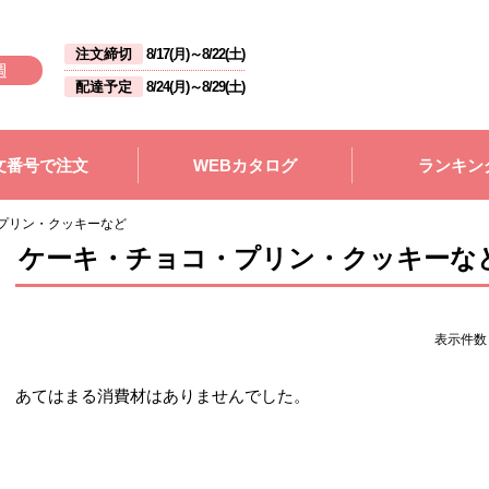
注文締切
8/17(月)
～
8/22(土)
週
配達予定
8/24(月)
～
8/29(土)
文番号で注文
WEBカタログ
ランキン
プリン・クッキーなど
ケーキ・チョコ・プリン・クッキーな
表示件
あてはまる消費材はありませんでした。