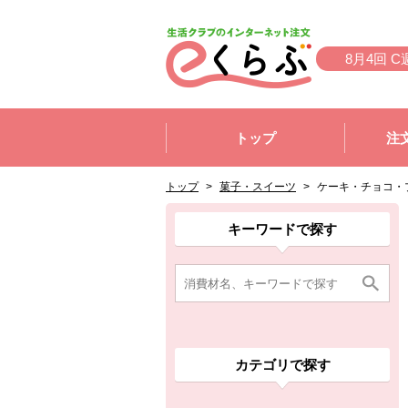
本文へジャンプする。
ページの先頭です。
8月4回 C
ここからサイト内共通メニューです。
サイト内共通メニューをスキップする
トップ
注
サイト内共通メニューここまで。
ここから現在位置です。
現在位置ここまで
トップ
>
菓子・スイーツ
>
ケーキ・チョコ・
ここから消費材検索メニューです。
消費材検索メニューここまで。
ここから本文です。
ここから組合員向けメニューです。
組合員向けメニューここまで。
ここから本文です。
キーワードで探す
カテゴリで探す