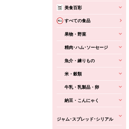
本体
かごへ
かごへ
美食百彩
かごへ
すべての食品
果物・野菜
精肉･ハム･ソーセージ
魚介・練りもの
米・穀類
牛乳・乳製品・卵
納豆・こんにゃく
ジャム･スプレッド･シリアル