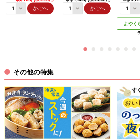
本体
本体
本体
かごへ
かごへ
よやく
その他の特集