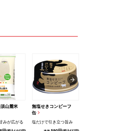
那須山麓米
無塩せきコンビーフ
ちゅるっと飲むゼリ
缶
ー（りんご...
甘みが広がる
塩だけで引き立つ旨み
国産りんご果汁を使用
98円
590円
1,114円
(税込4,642円)
(税込637円)
(税込1,203円