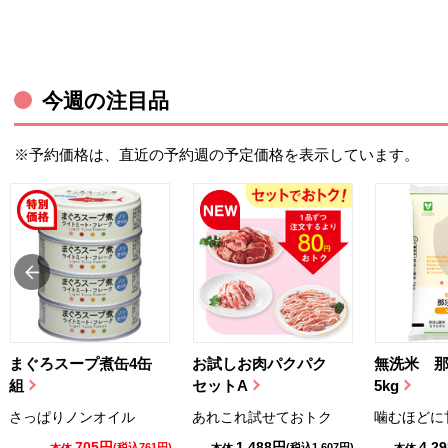
今週の注目品
※予約価格は、直近の予約週の予定価格を表示しています。
まぐろスープ煮缶4缶
お試しお肉パクパク
無洗米 
組
セットA
5kg
さっぱりノンオイル
あれこれ試せておトク
噛むほどに
705円
1,488円
4,2
(税込761円)
(税込1,607円)