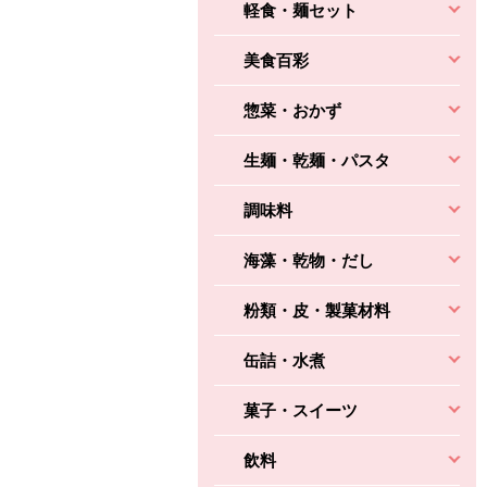
軽食・麺セット
美食百彩
惣菜・おかず
生麺・乾麺・パスタ
調味料
海藻・乾物・だし
粉類・皮・製菓材料
缶詰・水煮
菓子・スイーツ
飲料