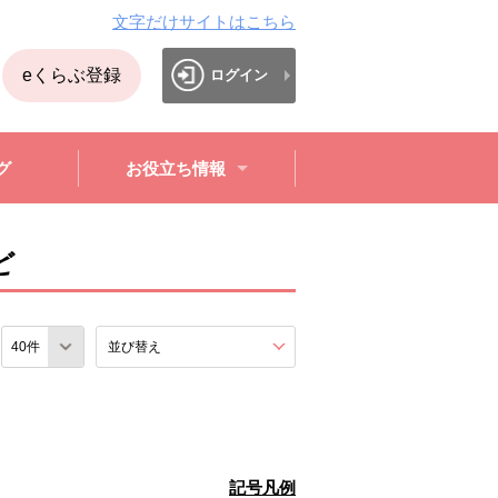
文字だけサイトはこちら
eくらぶ登録
ログイン
グ
お役立ち情報
ど
数
並び替え
を展開する。
記号凡例