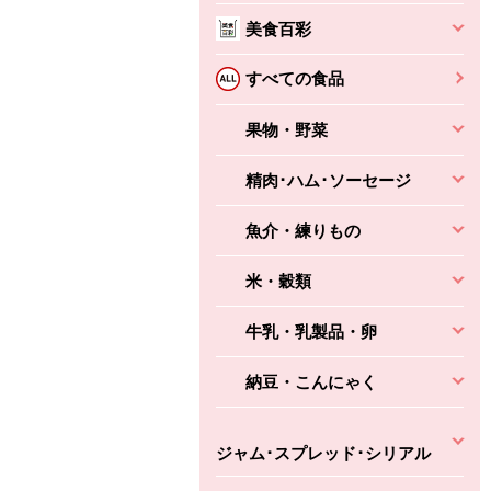
美食百彩
ちょこっと揚げ（香
ね天
バルサミコ
ばしエビ味...
さわやか
コク深くフルーティー
すべての食品
えびの風味がぶわっ！
3円
2,160円
(税込370円)
(税込2,333円)
本体
330円
果物・野菜
(税込356円)
本体
かごへ
かごへ
かごへ
精肉･ハム･ソーセージ
魚介・練りもの
米・穀類
牛乳・乳製品・卵
納豆・こんにゃく
ジャム･スプレッド･シリアル