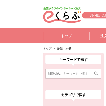
本文へジャンプする。
ページの先頭です。
8月4回 C
ここからサイト内共通メニューです。
サイト内共通メニューをスキップする
トップ
注
サイト内共通メニューここまで。
ここから現在位置です。
現在位置ここまで
トップ
>
缶詰・水煮
ここから消費材検索メニューです。
消費材検索メニューここまで。
ここから本文です。
ここから組合員向けメニューです。
組合員向けメニューここまで。
ここから本文です。
キーワードで探す
カテゴリで探す