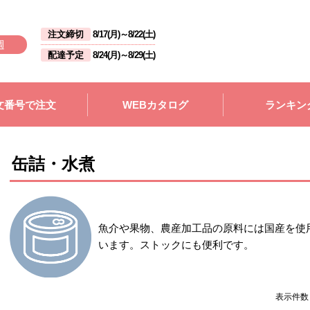
注文締切
8/17(月)
～
8/22(土)
週
配達予定
8/24(月)
～
8/29(土)
文番号で注文
WEBカタログ
ランキン
缶詰・水煮
魚介や果物、農産加工品の原料には国産を使
います。ストックにも便利です。
表示件