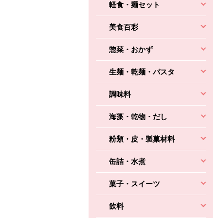
軽食・麺セット
美食百彩
惣菜・おかず
生麺・乾麺・パスタ
調味料
海藻・乾物・だし
粉類・皮・製菓材料
缶詰・水煮
菓子・スイーツ
飲料