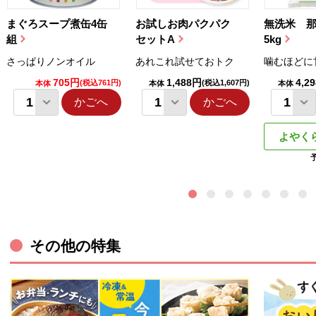
まぐろスープ煮缶4缶
お試しお肉パクパク
無洗米 
組
セットA
5kg
さっぱりノンオイル
あれこれ試せておトク
噛むほどに
705円
1,488円
4,2
(税込761円)
(税込1,607円)
本体
本体
本体
かごへ
かごへ
よやく
その他の特集