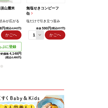
那須山麓米
無塩せきコンビーフ
ちゅるっと飲むゼリ
缶
ー（りんご...
甘みが広がる
塩だけで引き立つ旨み
国産りんご果汁を使用
98円
590円
1,114円
(税込4,642円)
(税込637円)
(税込1,203円
本体
本体
かごへ
かごへ
かごへ
らぶに登録
4,148円
予約価格
(税込
4,480円)