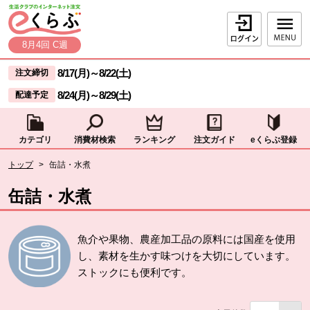
本文へジャンプする。
ページの先頭です。
ログイン
8月4回 C週
ここからサイト内共通メニューです。
サイト内共通メニューをスキップする
8/17(月)
～
8/22(土)
注文締切
8/24(月)
～
8/29(土)
配達予定
カテゴリ
消費材検索
ランキング
注文ガイド
eくらぶ登録
サイト内共通メニューここまで。
ここから現在位置です。
トップ
>
缶詰・水煮
現在位置ここまで
缶詰・水煮
魚介や果物、農産加工品の原料には国産を使用
し、素材を生かす味つけを大切にしています。
ストックにも便利です。