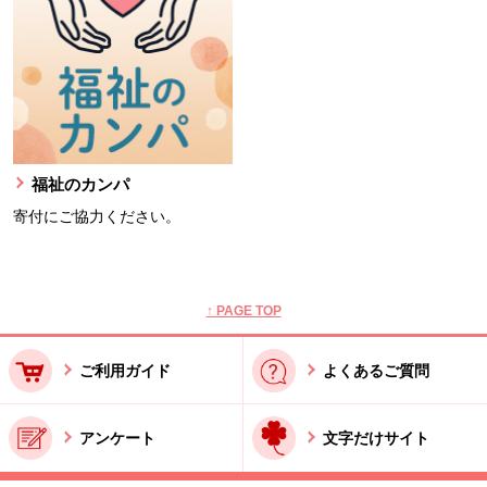
福祉のカンパ
寄付にご協力ください。
本文ここまで。
ここから共通フッターメニューです。
↑ PAGE TOP
ご利用ガイド
よくあるご質問
アンケート
文字だけサイト