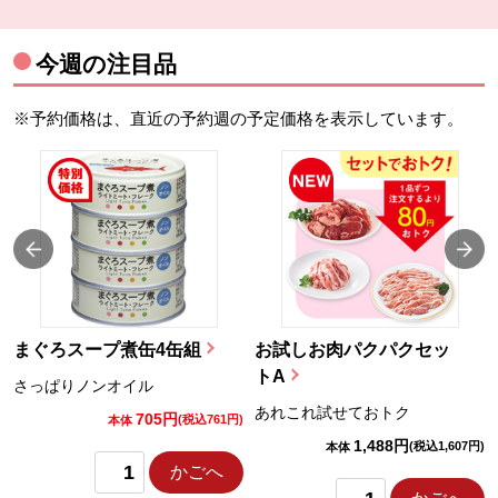
今週の注目品
※予約価格は、直近の予約週の予定価格を表示しています。
まぐろスープ煮缶4缶組
お試しお肉パクパクセッ
トA
さっぱりノンオイル
あれこれ試せておトク
705円
)
(税込761円)
本体
1,488円
(税込1,607円)
本体
かごへ