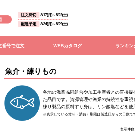
注文締切
8/17(月)
～
8/22(土)
週
配達予定
8/24(月)
～
8/29(土)
文番号で注文
WEBカタログ
ランキン
魚介・練りもの
各地の漁業協同組合や加工生産者との直接提
た品目です。資源管理や漁業の持続性を重視
練り製品の原料すり身は、リン酸塩などを使
※表示している賞味（消費）期限は製造日からの日数で
表示件