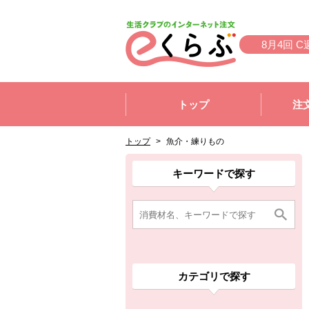
本文へジャンプする。
ページの先頭です。
8月4回 C
ここからサイト内共通メニューです。
サイト内共通メニューをスキップする
トップ
注
サイト内共通メニューここまで。
ここから現在位置です。
現在位置ここまで
トップ
>
魚介・練りもの
ここから消費材検索メニューです。
消費材検索メニューここまで。
ここから本文です。
ここから組合員向けメニューです。
組合員向けメニューここまで。
ここから本文です。
キーワードで探す
カテゴリで探す