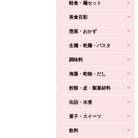
軽食・麺セット
美食百彩
惣菜・おかず
生麺・乾麺・パスタ
調味料
海藻・乾物・だし
粉類・皮・製菓材料
缶詰・水煮
菓子・スイーツ
飲料