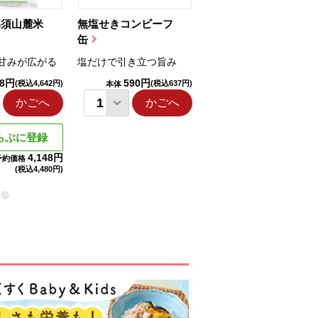
那須山麓米
無塩せきコンビーフ
ちゅるっと飲むゼリ
缶
ー（りんご...
甘みが広がる
塩だけで引き立つ旨み
国産りんご果汁を使用
98円
590円
1,114円
(税込4,642円)
(税込637円)
(税込1,203円
本体
本体
かごへ
かごへ
かごへ
らぶに登録
4,148円
予約価格
(税込
4,480円)