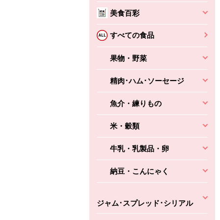
美食百彩
ちょこっと揚げ（香
ね天
バルサミコ
ばしエビ味...
さわやか
コク深くフルーティー
すべての食品
えびの風味がぶわっ！
3円
2,160円
(税込370円)
(税込2,333円)
本体
330円
果物・野菜
(税込356円)
本体
かごへ
かごへ
かごへ
精肉･ハム･ソーセージ
魚介・練りもの
米・穀類
牛乳・乳製品・卵
納豆・こんにゃく
ジャム･スプレッド･シリアル