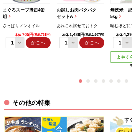
まぐろスープ煮缶4缶
お試しお肉パクパク
無洗米 
組
セットA
5kg
さっぱりノンオイル
あれこれ試せておトク
噛むほどに
705円
1,488円
4,2
(税込761円)
(税込1,607円)
本体
本体
本体
かごへ
かごへ
よやく
その他の特集