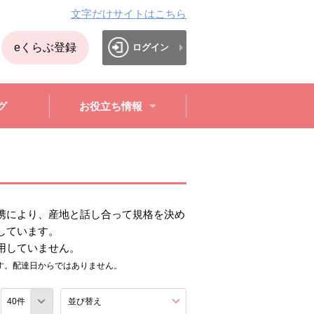
文字だけサイトはこちら
eくらぶ登録
ログイン
グ
お役立ち情報
携により、産地と話し合って規格を決め
しています。
用していません。
す。配達日からではありません。
数
並び替え
を展開する。