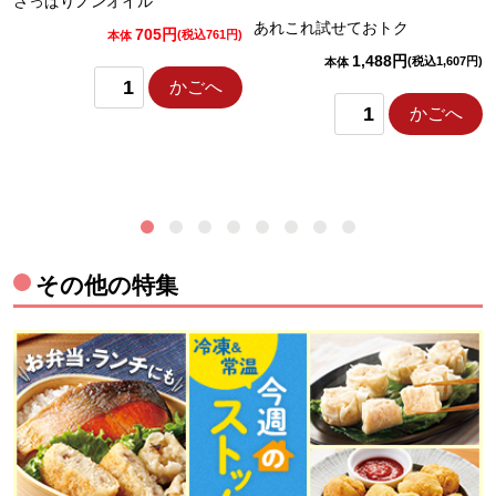
さっぱりノンオイル
あれこれ試せておトク
705円
)
(税込761円)
本体
1,488円
(税込1,607円)
本体
かごへ
かごへ
その他の特集