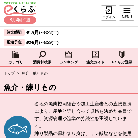
本文へジャンプする。
ページの先頭です。
ログイン
8月4回 C週
ここからサイト内共通メニューです。
サイト内共通メニューをスキップする
8/17(月)
～
8/22(土)
注文締切
8/24(月)
～
8/29(土)
配達予定
カテゴリ
消費材検索
ランキング
注文ガイド
eくらぶ登録
サイト内共通メニューここまで。
ここから現在位置です。
トップ
>
魚介・練りもの
現在位置ここまで
魚介・練りもの
各地の漁業協同組合や加工生産者との直接提携
により、産地と話し合って規格を決めた品目で
す。資源管理や漁業の持続性を重視していま
す。
練り製品の原料すり身は、リン酸塩などを使用