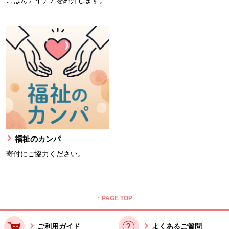
ごはんアイデアを紹介します。
福祉のカンパ
寄付にご協力ください。
本文ここまで。
ここから共通フッターメニューです。
↑ PAGE TOP
ご利用ガイド
よくあるご質問