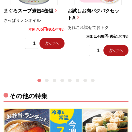
まぐろスープ煮缶4缶組
お試しお肉パクパクセッ
トA
さっぱりノンオイル
あれこれ試せておトク
705円
)
(税込761円)
本体
1,488円
(税込1,607円)
本体
かごへ
かごへ
その他の特集