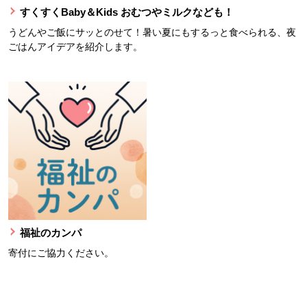
すくすくBaby＆Kids おむつやミルクなども！
うどんやご飯にサッとのせて！暑い夏にもするっと食べられる、夜
ごはんアイデアを紹介します。
福祉のカンパ
寄付にご協力ください。
本文ここまで。
ここから共通フッターメニューです。