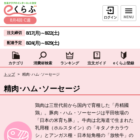
本文へジャンプする。
ページの先頭です。
ログイン
8月4回 C週
ここからサイト内共通メニューです。
サイト内共通メニューをスキップする
8/17(月)
～
8/22(土)
注文締切
8/24(月)
～
8/29(土)
配達予定
カテゴリ
消費材検索
ランキング
注文ガイド
eくらぶ登録
サイト内共通メニューここまで。
ここから現在位置です。
トップ
>
精肉･ハム･ソーセージ
現在位置ここまで
精肉･ハム･ソーセージ
鶏肉は三世代前から国内で育種した「丹精國
鶏」。豚肉・ハム・ソーセージは平田牧場の
「日本の米育ち豚」。牛肉は北海道で生まれた
乳用種（ホルスタイン）の「キタノチカラウ
シ」とアンガス種・日本短角種の「放牧牛」の