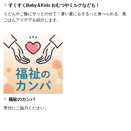
すくすくBaby＆Kids おむつやミルクなども！
うどんやご飯にサッとのせて！暑い夏にもするっと食べられる、夜
ごはんアイデアを紹介します。
福祉のカンパ
寄付にご協力ください。
本文ここまで。
ここから共通フッターメニューです。