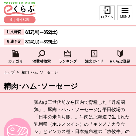
本文へジャンプする。
ページの先頭です。
ログイン
8月4回 C週
ここからサイト内共通メニューです。
サイト内共通メニューをスキップする
8/17(月)
～
8/22(土)
注文締切
8/24(月)
～
8/29(土)
配達予定
カテゴリ
消費材検索
ランキング
注文ガイド
eくらぶ登録
サイト内共通メニューここまで。
ここから現在位置です。
トップ
>
精肉･ハム･ソーセージ
現在位置ここまで
精肉･ハム･ソーセージ
鶏肉は三世代前から国内で育種した「丹精國
鶏」。豚肉・ハム・ソーセージは平田牧場の
「日本の米育ち豚」。牛肉は北海道で生まれた
乳用種（ホルスタイン）の「キタノチカラウ
シ」とアンガス種・日本短角種の「放牧牛」の