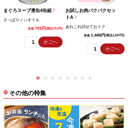
まぐろスープ煮缶4缶組
お試しお肉パクパクセッ
トA
さっぱりノンオイル
あれこれ試せておトク
705円
)
(税込761円)
本体
1,488円
(税込1,607円)
本体
かごへ
かごへ
その他の特集