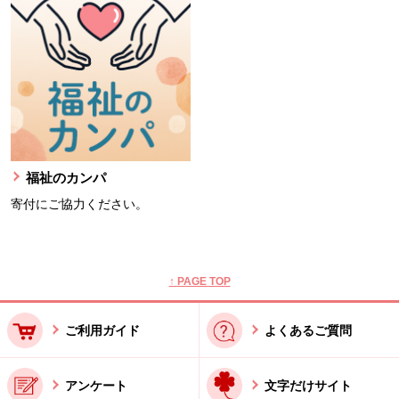
福祉のカンパ
寄付にご協力ください。
本文ここまで。
ここから共通フッターメニューです。
↑ PAGE TOP
ご利用ガイド
よくあるご質問
アンケート
文字だけサイト