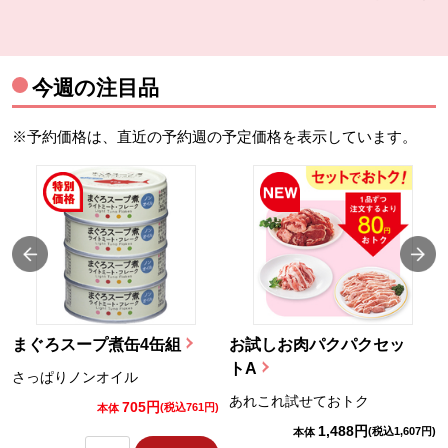
今週の注目品
※予約価格は、直近の予約週の予定価格を表示しています。
まぐろスープ煮缶4缶組
お試しお肉パクパクセッ
トA
さっぱりノンオイル
あれこれ試せておトク
705円
)
(税込761円)
本体
1,488円
(税込1,607円)
本体