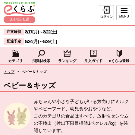
本文へジャンプする。
ページの先頭です。
ログイン
8月4回 C週
ここからサイト内共通メニューです。
サイト内共通メニューをスキップする
8/17(月)
～
8/22(土)
注文締切
8/24(月)
～
8/29(土)
配達予定
カテゴリ
消費材検索
ランキング
注文ガイド
eくらぶ登録
サイト内共通メニューここまで。
ここから現在位置です。
トップ
>
ベビー＆キッズ
現在位置ここまで
ベビー＆キッズ
赤ちゃんや小さな子どもがいる方向けにミルク
やベビーフード、幼児食やおやつなど。
このカテゴリの食品はすべて、放射性セシウム
の不検出（検出下限目標値1ベクレル/kg）を確
認しています。