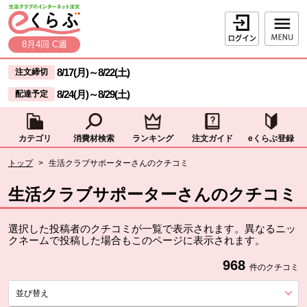
本文へジャンプする。
ページの先頭です。
ログイン
8月4回 C週
ここからサイト内共通メニューです。
サイト内共通メニューをスキップする
8/17(月)
～
8/22(土)
注文締切
8/24(月)
～
8/29(土)
配達予定
カテゴリ
消費材検索
ランキング
注文ガイド
eくらぶ登録
サイト内共通メニューここまで。
ここから現在位置です。
トップ
>
生活クラブサポーターさんのクチコミ
現在位置ここまで
生活クラブサポーターさんのクチコミ
選択した投稿者のクチコミが一覧で表示されます。異なるニッ
クネームで投稿した場合もこのページに表示されます。
968
件のクチコミ
並び替え
を展開する。