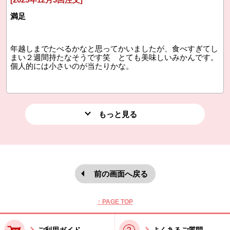
満足
年越しまでたべるかなと思ってかいましたが、食べすぎてし
まい２週間持たなそうです笑 とても美味しいみかんです。
個人的には小さいのが当たりかな。
もっと見る
前の画面へ戻る
本文ここまで。
ここから共通フッターメニューです。
↑ PAGE TOP
ご利用ガイド
よくあるご質問