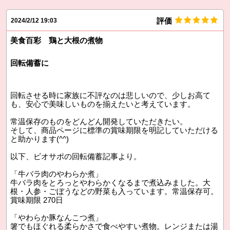
評価
2024/2/12 19:03
美食百彩 鶏と大根の煮物
回転備蓄に
回転させる時に家族に不評なのは悲しいので、少しお高て
も、安心で美味しいものを揃えたいと考えています。
常温保存のものをどんどん開発していただきたい。
そして、商品ページに標準の賞味期限を明記していただける
と助かります(^^)
以下、ビオサポの回転備蓄記事より。
「牛バラ肉のやわらか煮」
牛バラ肉をとろっとやわらかくなるまで煮込みました。大
根・人参・ごぼうなどの野菜も入っています。常温保存可。
賞味期限 270日
「やわらか豚なんこつ煮」
箸でもほぐれる柔らかさで食べやすい煮物。レンジまたは湯