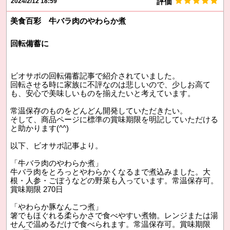
評価
2024/2/12 18:59
美食百彩 牛バラ肉のやわらか煮
回転備蓄に
ビオサポの回転備蓄記事で紹介されていました。
回転させる時に家族に不評なのは悲しいので、少しお高て
も、安心で美味しいものを揃えたいと考えています。
常温保存のものをどんどん開発していただきたい。
そして、商品ページに標準の賞味期限を明記していただける
と助かります(^^)
以下、ビオサポ記事より。
「牛バラ肉のやわらか煮」
牛バラ肉をとろっとやわらかくなるまで煮込みました。大
根・人参・ごぼうなどの野菜も入っています。常温保存可。
賞味期限 270日
「やわらか豚なんこつ煮」
箸でもほぐれる柔らかさで食べやすい煮物。レンジまたは湯
せんで温めるだけで食べられます。常温保存可。賞味期限