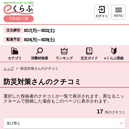
本文へジャンプする。
ページの先頭です。
ログイン
8月4回 C週
ここからサイト内共通メニューです。
サイト内共通メニューをスキップする
8/17(月)
～
8/22(土)
注文締切
8/24(月)
～
8/29(土)
配達予定
カテゴリ
消費材検索
ランキング
注文ガイド
eくらぶ登録
サイト内共通メニューここまで。
ここから現在位置です。
トップ
>
防災対策さんのクチコミ
現在位置ここまで
防災対策さんのクチコミ
選択した投稿者のクチコミが一覧で表示されます。異なるニッ
クネームで投稿した場合もこのページに表示されます。
17
件のクチコミ
並び替え
を展開する。