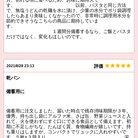
す。 以前、パスタと同じ方法
で、無塩うどんの乾麺を水に漬け、少量の水分でポリ袋調理
したらあまり美味しくなかったので、非常時に調理用水分を
節約できそうなこちらの商品に期待していま
す。
１週間分備蓄するなら、ご飯とパスタ
だけではなく、変化もほしいのです。
評価
2021/8/28 23:13
乾パン
備蓄用に
備蓄用に注文しました。届いた時点で残存消味期限が３年。
優秀。持ち出し袋にアルファ米、さば缶、野菜ジュースと入
れて、火を使わずにすぐ口にできる食品として備えます。初
期に不足しがちな、たんぱく質、食物繊維が嬉しいです。持
ち重りはしますが、コンパクトでリュックに入れやすいで
す。５枚×３袋入り。 栄