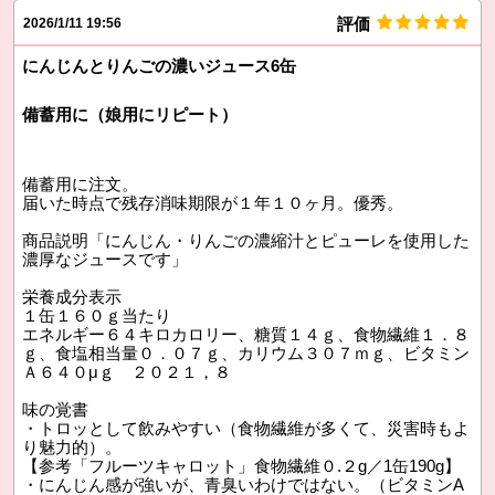
評価
2026/1/11 19:56
にんじんとりんごの濃いジュース6缶
備蓄用に（娘用にリピート）
備蓄用に注文。
届いた時点で残存消味期限が１年１０ヶ月。優秀。
商品説明「にんじん・りんごの濃縮汁とピューレを使用した
濃厚なジュースです」
栄養成分表示
１缶１６０ｇ当たり
エネルギー６４キロカロリー、糖質１４ｇ、食物繊維１．８
ｇ、食塩相当量０．０７ｇ、カリウム３０７ｍｇ、ビタミン
Ａ６４０μｇ ２０２１，８
味の覚書
・トロッとして飲みやすい（食物繊維が多くて、災害時もよ
り魅力的）。
【参考「フルーツキャロット」食物繊維０.２g／1缶190g】
・にんじん感が強いが、青臭いわけではない。（ビタミンA