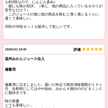
も約3倍なので、にんじん多め）
・娘にも味が好評。（単に、他の商品に入っているセロリが
苦手なだけ？）
・このジュースの後に他の商品を飲むと薄く感じるくらい、
濃くて美味しい。
20缶や30缶セットも販売して欲しいです。
評価
2026/1/11 19:45
温州みかんジュース缶入
備蓄用
備蓄用に注文しました。届いた時点で残存消味期限が１０ヶ
月、缶飲料にしてはやや短め。みかん４個分ののビタミンＣ
に期待大です。
味の覚書
とても美味しい。