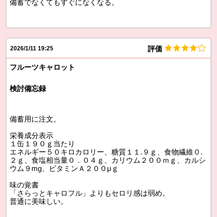
備蓄でなくてもすぐになくなる。
評価
2026/1/11 19:25
フルーツキャロット
検討備忘録
備蓄用に注文。
栄養成分表示
１缶１９０ｇ当たり
エネルギー５０キロカロリー、糖質１１.９ｇ、食物繊維０.
２ｇ、食塩相当量０．０４ｇ、カリウム２００ｍｇ、カルシ
ウム９mg、ビタミンＡ２００μｇ
味の覚書
「さらっとキャロフル」よりもセロリ感は弱め。
普通に美味しい。