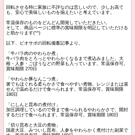
回転させる時に家族に不評なのは悲しいので、少しお高て
も、安心で美味しいものを揃えたいと考えています。
常温保存のものをどんどん開発していただきたい。
そして、商品ページに標準の賞味期限を明記していただける
と助かります(^^)
以下、ビオサポの回転備蓄記事より。
「牛バラ肉のやわらか煮」
牛バラ肉をとろっとやわらかくなるまで煮込みました。大
根・人参・ごぼうなどの野菜も入っています。常温保存可。
賞味期限 270日
「やわらか豚なんこつ煮」
箸でもほぐれる柔らかさで食べやすい煮物。レンジまたは湯
せんで温めるだけで食べられます。常温保存可。賞味期限
180日
「にしんと昆布の煮付け」
加圧調理しているので骨まで食べられるやわらかさで、開封
するだけで食べられます。常温保存可。賞味期限 180日
「切り昆布と大豆の煮物」
国産大豆、みついし昆布、人参をやわらかく煮付けた副菜で