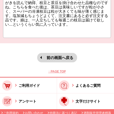
がきを読んで納得、枝豆と茶豆を掛け合わせた品種なのです
ね。こちらを食べた後は、茶豆は美味しいですが粒が小さ
く、スーパーの冷凍枝豆は粒が大きくても味が薄く感じま
す。塩加減もちょうどよくて、注文書にあると必ず注文する
品です。娘は、一人立ちしても毎週この枝豆は届けて欲し
い…というくらい気に入っています。
前の画面へ戻る
本文ここまで。
ここから共通フッターメニューです。
↑ PAGE TOP
ご利用ガイド
よくあるご質問
アンケート
文字だけサイト
ご利用規約
お問い合わせ
特商法に基づく表記
酒類販売管理者標識