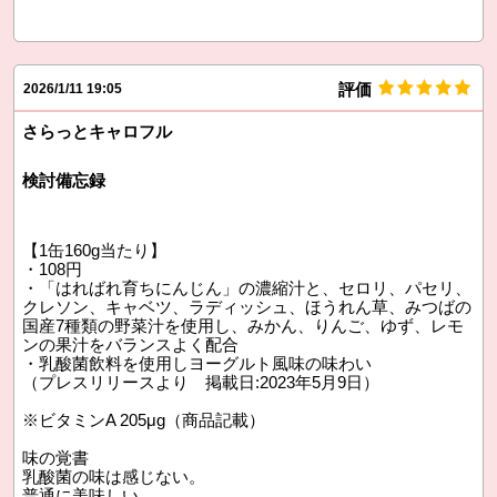
評価
2026/1/11 19:05
さらっとキャロフル
検討備忘録
【1缶160g当たり】
・108円
・「はればれ育ちにんじん」の濃縮汁と、セロリ、パセリ、
クレソン、キャベツ、ラディッシュ、ほうれん草、みつばの
国産7種類の野菜汁を使用し、みかん、りんご、ゆず、レモ
ンの果汁をバランスよく配合
・乳酸菌飲料を使用しヨーグルト風味の味わい
（プレスリリースより 掲載日:2023年5月9日）
※ビタミンA 205μg（商品記載）
味の覚書
乳酸菌の味は感じない。
普通に美味しい。