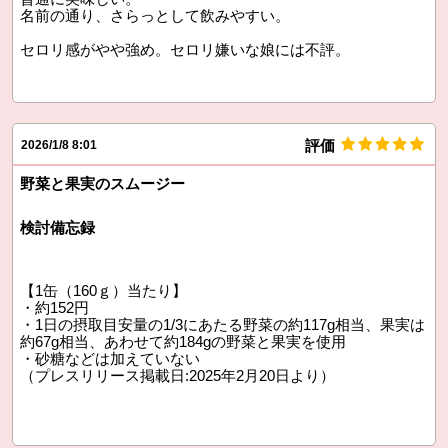
名前の通り、さらっとして飲みやすい。
セロリ感がやや強め。セロリ嫌いな娘には不評。
評価
2026/1/8 8:01
野菜と果実のスムージー
検討備忘録
【1缶（160ｇ）当たり】
・約152円
・1日の摂取目安量の1/3にあたる野菜の約117g相当、果実は
約67g相当、あわせて約184gの野菜と果実を使用
・砂糖などは加えていない
（プレスリリース掲載日:2025年2月20日より）